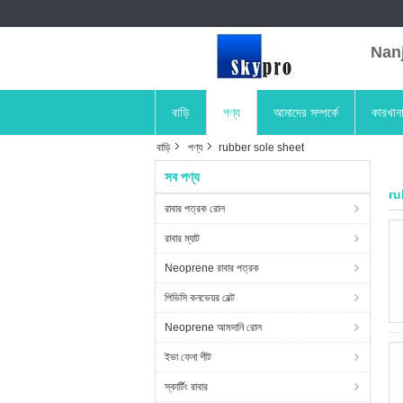
Nanji
বাড়ি
পণ্য
আমাদের সম্পর্কে
কারখান
বাড়ি
পণ্য
rubber sole sheet
সব পণ্য
ru
রাবার পত্রক রোল
রাবার ম্যাট
Neoprene রাবার পত্রক
পিভিসি কনভেয়র বেল্ট
Neoprene আমদানি রোল
ইভা ফেনা শীট
স্কার্টিং রাবার