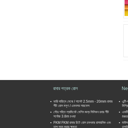
রাবার পত্রক রোল
Neo
ভারি দায়িত্ব মেঝে / গাসেট 2.5mm - 20mm রাবার
এন্টি
শীট রোল মসৃণ / এমবসড সারফেস
মিশ্র
সৌর শক্তি ল্যামিনেট মেশিন জন্য সিলিকন রবার শীট
একটি
সর্বোচ্চ 3.8m চওড়া
neo
FKM FKM রাবার চিটে রোল চমৎকার রাসায়নিক এবং
মাউস 
তাপ সহ্য করার ক্ষমতা
ঢালাই