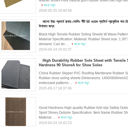
leather shoes Pure natural gum rubber sheet has high tensi
আরো পড়ুন
2026-05-25 20:40:58
কালো উচ্চ প্রসার্য রাবার সোলিং শীট W ওয়েভ প্যাটার্ন প্রাকৃতিক
উপাদান জন্য
Black High Tensile Rubber Soling Sheets W Wave Patter
Material Specification: Material: Rubber Sheet size: 1.30*
demand. Can do ...
আরো পড়ুন
2019-04-24 10:42:37
High Durability Rubber Sole Sheet with Tensile
Hardness 90 ShoreA for Shoe Soles
China Rubber Slipper PVC Roofing Membrane Rubber Sol
Rubber shoe soling sheets Dimensions: 1400X600mmX2-8
embossed patterns ...
আরো পড়ুন
2025-09-17 18:37:06
Good Hardness High quality Rubber Anti-slip Safety Out
Sport Shoes Outsole Specification: Item Name Rubber Sh
Material ...
আরো পড়ুন
2019-04-24 10:42:23