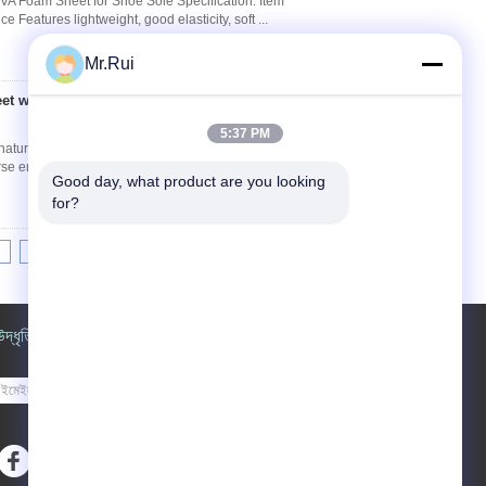
VA Foam Sheet for Shoe Sole Specification: Item
 Features lightweight, good elasticity, soft ...
Mr.Rui
et with Elongation
যোগাযোগ
5:37 PM
tural gum rubber sheets designed specifically
erse embossed pattern options. Product
Good day, what product are you looking 
for?
8
9
10
>>
>|
উদ্ধৃতির জন্য আবেদন
পাঠান
sgs