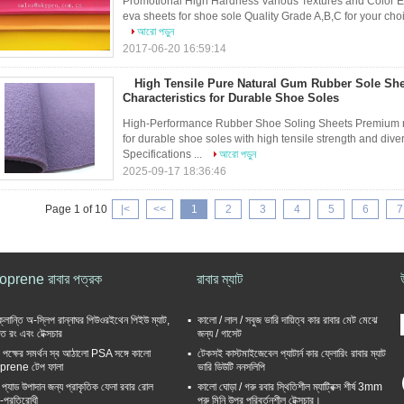
Promotional High Hardness Various Textures and Color E
eva sheets for shoe sole Quality Grade A,B,C for your choice
আরো পড়ুন
2017-06-20 16:59:14
High Tensile Pure Natural Gum Rubber Sole She
Characteristics for Durable Shoe Soles
High-Performance Rubber Shoe Soling Sheets Premium na
for durable shoe soles with high tensile strength and div
Specifications ...
আরো পড়ুন
2025-09-17 18:36:46
Page 1 of 10
|<
<<
1
2
3
4
5
6
7
prene রাবার পত্রক
রাবার ম্যাট
-ক্লান্তি অ-স্লিপ রান্নাঘর পিউওরইথেন পিইউ ম্যাট,
কালো / লাল / সবুজ ভারি দায়িত্ব কার রাবার মেট মেঝে
িত রং এবং টেক্সচার
জন্য / গাসেট
 পক্ষের সমর্থন স্ব আঠালো PSA সঙ্গে কালো
টেকসই কাস্টমাইজেবেল প্যাটার্ন কার ফ্লোরিং রাবার ম্যাট
prene টেপ ফালা
ভারি ডিউটি ​​ননসলিপি
প্যাড উপাদান জন্য প্রাকৃতিক ফেনা রবার রোল
কালো ঘোড়া / গরু রবার স্থিতিশীল ম্যাট্রিক্স শীর্ষ 3mm
-প্রতিরোধী
পুরু মিনি উপর পরিবর্তনশীল টেক্সচার।