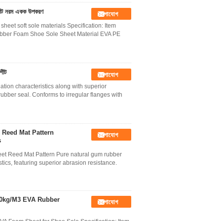
 শীট নরম একক উপকরণ
যোগাযোগ
sheet soft sole materials Specification: Item
ubber Foam Shoe Sole Sheet Material EVA PE
শীট
যোগাযোগ
tion characteristics along with superior
 rubber seal. Conforms to irregular flanges with
 Reed Mat Pattern
যোগাযোগ
s
et Reed Mat Pattern Pure natural gum rubber
tics, featuring superior abrasion resistance.
50kg/M3 EVA Rubber
যোগাযোগ