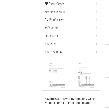
FRP প্রোফাইলগুলি
জুতো এক রবার পত্রক
PU সিন্থেটিক চামড়া
প্লাস্টিকের শীট
মোল্ড রাবার পণ্য
রাবার Pavers
রাবার কনভেয়র বেল্ট
Skypro is a trustworthy company which
we dealt for more than one decade.