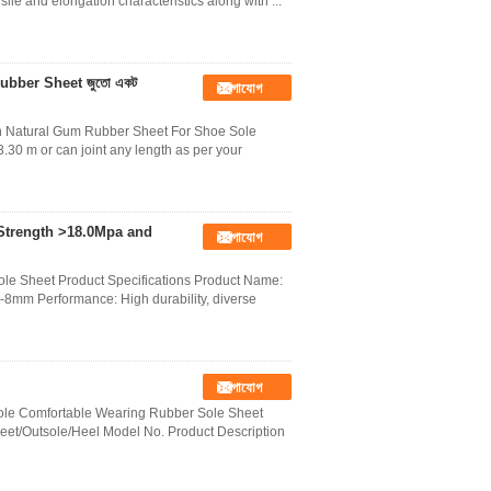
le and elongation characteristics along with ...
 গাম Rubber Sheet জুতো একট
যোগাযোগ
n Natural Gum Rubber Sheet For Shoe Sole
3.30 m or can joint any length as per your
 Strength >18.0Mpa and
যোগাযোগ
e Sheet Product Specifications Product Name:
mm Performance: High durability, diverse
যোগাযোগ
sole Comfortable Wearing Rubber Sole Sheet
eet/Outsole/Heel Model No. Product Description