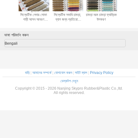
ুদ্রের চামড়া
পিভিসি কৃত্রিম PU
সোফা লেদার ফ্যাব্রিক
প্রতিরোধী PU সিন্থেটিক
মাইক্রোফাইবা
মবসড নকশা
সিন্থেটিক লেদার সোফা
সিন্থেটিক সমাধি চামড়া,
চামড়া নরম চামড়া ফ্যাব্রিক
100% পু চামড়
ুত্বপূর্ণ
গাড়ী আসন আবরণ
ব্যাগ জন্য প্রতিরোধী
উপকরণ
গ্লাভস কার 
নাগালের / SGS
পিভিসি চামড়া পরেন
আস্তরণের
সার্টিফিকেশন
ভাষা পরিবর্তন করুন
Bengali
বাড়ি
|
আমাদের সম্পর্কে
|
যোগাযোগ করুন
|
সাইট ম্যাপ
|
Privacy Policy
ডেস্কটপ দেখুন
Copyright © 2015 - 2026 Nanjing Skypro Rubber&Plastic Co.,ltd.
All rights reserved.