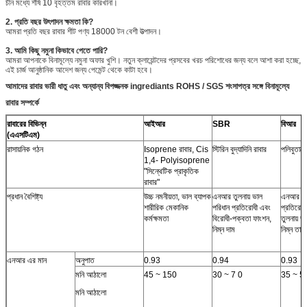
চীন মধ্যে শীর্ষ 10 বৃহত্তম রাবার কারখানা।
2. প্রতি বছর উৎপাদন ক্ষমতা কি?
আমরা প্রতি বছর রাবার শীট পণ্য 18000 টন বেশী উত্পাদন।
3. আমি কিছু নমুনা কিভাবে পেতে পারি?
আমরা আপনাকে বিনামূল্যে নমুনা অফার খুশি।
নতুন ক্লায়েন্টদের প্রসবের খরচ পরিশোধের জন্য বলে আশা করা হচ্ছে,
এই চার্জ আনুষ্ঠানিক আদেশ জন্য পেমেন্ট থেকে কাটা হবে।
আমাদের রাবার ভারী ধাতু এবং অন্যান্য বিপজ্জনক ingrediants ROHS / SGS শংসাপত্র সঙ্গে বিনামূল্যে
রাবার সম্পর্কে
রাবারের বিভিন্ন
আইআর
SBR
বিআর
(এএসটিএম)
রাসায়নিক গঠন
Isoprene রাবার, Cis
স্টিরিন বুদ্যাদিনি রাবার
পলিবুতাদে
1,4- Polyisoprene
"সিন্থেটিক প্রাকৃতিক
রাবার"
প্রধান বৈশিষ্ট্য
উচ্চ নমনীয়তা, ভাল ব্যাপক
এনআর তুলনায় ভাল
এনআর সঙ্
শারীরিক মেকানিক
পরিধান প্রতিরোধী এবং
প্রতিরো
কর্মক্ষমতা
বিরোধী-পক্বতা ফাংশন,
তুলনায় ভ
নিম্ন দাম
নিম্ন তাপ
এনআর এর মান
অনুপাত
0.93
0.94
0.93
মনি আঠালো
45 ~ 150
30 ~ 7 0
35 ~ 5
মনি আঠালো