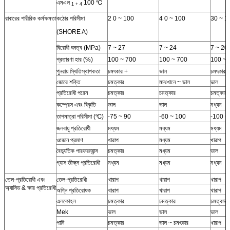
এমএল
100 ℃
1 + 4
রাবারের শারীরিক কর্মক্ষমতা
কঠোর পরিসীমা
2 0 ~ 100
4 0 ~ 100
30 ~ 1
(SHORE A)
বিরোধী ঘনত্ব (MPa)
7 ~ 27
7 ~ 24
7 ~ 20
প্রতারণা হার (%)
100 ~ 700
100 ~ 700
100 ~ 
পুনরায় স্থিতিস্থাপকতা
চমৎকার +
ভাল
চমৎকার 
জোরে শক্তি
চমত্কার
মাঝখানে ~ ভাল
ভাল
প্রতিরোধী পরেন
চমত্কার
চমত্কার
চমত্কার
কম্প্রেস এবং বিকৃতি
ভাল
ভাল
মধ্যম
তাপমাত্রা পরিসীমা (℃)
-75 ~ 90
-60 ~ 100
-100 ~
জলবায়ু প্রতিরোধী
মধ্যম
মধ্যম
মধ্যম
ওজোন প্রমাণ
খারাপ
মধ্যম
খারাপ
বৈদ্যুতিক পারফরম্যান্স
চমত্কার
মধ্যম
ভাল
গ্যাস তীক্ষ্ন প্রতিরোধী
মধ্যম
মধ্যম
মধ্যম
তেল-প্রতিরোধী এবং
তেল-প্রতিরোধী
খারাপ
খারাপ
খারাপ
অ্যাসিড & ক্ষার প্রতিরোধী
অগ্নি প্রতিরোধক
খারাপ
খারাপ
খারাপ
এলকোহল
চমত্কার
চমত্কার
চমত্কার
Mek
ভাল
ভাল
ভাল
পানি
চমত্কার
ভাল ~ চমৎকার
খারাপ