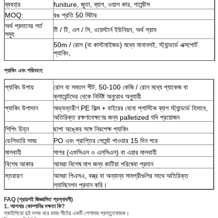
ব্যবহার
funiture, জুতা, ব্যাগ, ওয়াল কার, গার্মেন্টস
MOQ:
রঙ প্রতি 50 মিটার
অর্থ প্রদানের শর্ত
টি / টি, এল / সি, ওয়েস্টার্ন ইউনিয়ন, অর্থ গ্রাম
সমুহ
50m / রোল (বা কাস্টমাইজড) মধ্যে মানানসই, স্ট্যান্ডার্ড এক্সপোর্ট
প্যাকিং,
প্যাকেজিং
PE ফিল্ম ব্যাগ
প্যাকিং এবং পরিবহন:
ভিতরে, প্লাস্টিক বাইরে বোনা ব্যাগ + গ্রেপ্তার মার্ক + রঙ নমুনা
প্যাকিং উপায়
রোল বা সমতল শীট, 50-100 কেজি / রোল মধ্যে প্যাকেজ বা
ক্লায়েন্টদের থেকে নির্দিষ্ট অনুরোধ অনুযায়ী
প্যাকিং উপাদান
অভ্যন্তরীণ PE ফিল্ম + বাইরের বোনা প্লাস্টিক ব্যাগ স্ট্যান্ডার্ড হিসাবে,
অতিরিক্ত রক্ষণাবেক্ষণের জন্য palletized যদি প্রয়োজন
শিপিং চিহ্ন
ছাপা অঙ্কের সঙ্গে নিরপেক্ষ প্যাকিং
ডেলিভারি সময়
PO এবং প্রাপ্তির পেমেন্ট পাওয়ার 15 দিন পরে
মালবাহী
সাগর (এফসিএল ও এলসিএল) বা এয়ার মালবাহী
বিশেষ আকার
আমরা বিশেষ মাপ জন্য কাটিয়া পরিষেবা প্রদান
স্তরায়ণ
আমরা পিএসএ, বস্ত্র বা অন্যান্য সামগ্রীগুলির সাথে অতিরিক্ত
ল্যামিনেশন প্রদান করি।
FAQ (প্রায়শই জিজ্ঞাসিত প্রশ্নাবলী)
1. আপনার কোম্পানির দক্ষতা কি?
স্কাইপিরো দুই দশক ধরে রবার শীটের একটি পেশাদার প্রস্তুতকারক।