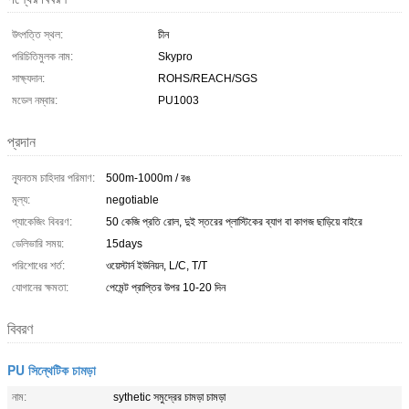
উৎপত্তি স্থল:
চীন
পরিচিতিমুলক নাম:
Skypro
সাক্ষ্যদান:
ROHS/REACH/SGS
মডেল নম্বার:
PU1003
প্রদান
ন্যূনতম চাহিদার পরিমাণ:
500m-1000m / রঙ
মূল্য:
negotiable
প্যাকেজিং বিবরণ:
50 কেজি প্রতি রোল, দুই স্তরের প্লাস্টিকের ব্যাগ বা কাগজ ছাড়িয়ে বাইরে
ডেলিভারি সময়:
15days
পরিশোধের শর্ত:
ওয়েস্টার্ন ইউনিয়ন, L/C, T/T
যোগানের ক্ষমতা:
পেমেন্ট প্রাপ্তির উপর 10-20 দিন
বিবরণ
PU সিন্থেটিক চামড়া
নাম:
sythetic সমুদ্রের চামড়া চামড়া