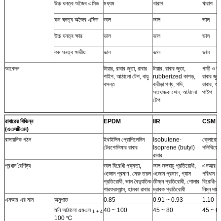
উচ্চ ঘনত্ব অজৈব এসিড
মধ্যম
খারাপ
খারাপ
কম ঘনত্ব অজৈব এসিড
ভাল
ভাল
ভাল
উচ্চ ঘনত্ব ক্ষার
ভাল
ভাল
ভাল
কম ঘনত্ব ক্ষারীয়
ভাল
ভাল
ভাল
আবেদন
টায়ার, রাবার জুতা, রাবার
টায়ার, রাবার জুতা,
গাড়ী ও বায
পাইপ, আঠালো টেপ, বায়ু
rubberized কাপড়,
রাবার জু
বসন্ত
ক্রীড়া পণ্য, গদি,
রাবার, আঠ
সংযোজক শেল, আঠালো
পাইপ
টেপ
রাবারের বিভিন্ন
EPDM
IIR
CSM
(এএসটিএম)
রাসায়নিক গঠন
ইথাইলিন প্রোপিলেনিন
Isobutene-
ক্লোরোস
টেরপোলিমার রাবার
Isoprene (butyl)
পলিথিয়েল
রাবার
প্রধান বৈশিষ্ট্য
ভাল বিরোধী পক্বতা,
ভাল জলবায়ু প্রতিরোধী,
এনআর তুল
ওজোন প্রমাণ, মেরু তরল
ওজোন প্রমাণ, গ্যাস
পরিধান প
প্রতিরোধী, ভাল বৈদ্যুতিক
তীক্ষ্ন প্রতিরোধী, পোলার
বিরোধী-প
পারফরম্যান্স, হালকা রাবার
দ্রাবক প্রতিরোধী
নিম্ন দাম
এনআর এর মান
অনুপাত
0.85
0.91 ~ 0.93
1.10
মনি আঠালো এমএল
40 ~ 100
45 ~ 80
45 ~ 6
1 + 4
100 ℃