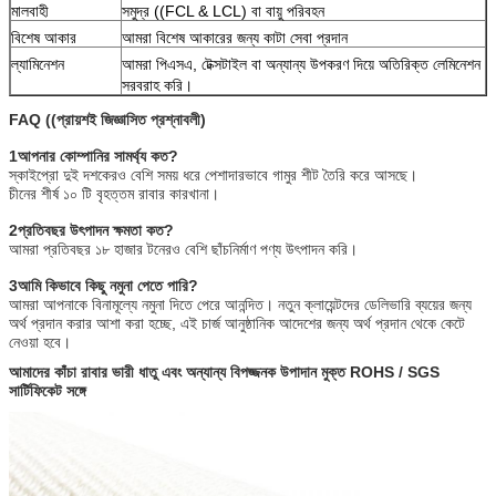
মালবাহী
সমুদ্র ((FCL & LCL) বা বায়ু পরিবহন
বিশেষ আকার
আমরা বিশেষ আকারের জন্য কাটা সেবা প্রদান
ল্যামিনেশন
আমরা পিএসএ, টেক্সটাইল বা অন্যান্য উপকরণ দিয়ে অতিরিক্ত লেমিনেশন
সরবরাহ করি।
FAQ ((প্রায়শই জিজ্ঞাসিত প্রশ্নাবলী)
1আপনার কোম্পানির সামর্থ্য কত?
স্কাইপ্রো দুই দশকেরও বেশি সময় ধরে পেশাদারভাবে গামুর শীট তৈরি করে আসছে।
চীনের শীর্ষ ১০ টি বৃহত্তম রাবার কারখানা।
2প্রতিবছর উৎপাদন ক্ষমতা কত?
আমরা প্রতিবছর ১৮ হাজার টনেরও বেশি ছাঁচনির্মাণ পণ্য উৎপাদন করি।
3আমি কিভাবে কিছু নমুনা পেতে পারি?
আমরা আপনাকে বিনামূল্যে নমুনা দিতে পেরে আনন্দিত। নতুন ক্লায়েন্টদের ডেলিভারি ব্যয়ের জন্য
অর্থ প্রদান করার আশা করা হচ্ছে, এই চার্জ আনুষ্ঠানিক আদেশের জন্য অর্থ প্রদান থেকে কেটে
নেওয়া হবে।
আমাদের কাঁচা রাবার ভারী ধাতু এবং অন্যান্য বিপজ্জনক উপাদান মুক্ত ROHS / SGS
সার্টিফিকেট সঙ্গে