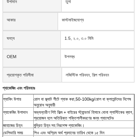
উপাদান
তুলা
আকার
কাস্টমাইজযোগ্য
ঘনত্ব
1.5, ২.০, ৩.০ মিমি
OEM
উপলব্ধ
প্রয়োগকৃত পরিসীমা
লজিস্টিক পরিবহন, শিল্প পরিবহন
প্যাকেজিং এবং পরিবহনঃ
প্যাকিং উপায়
রোল বা ফ্ল্যাট শীটে প্যাক করা,50-100kg/রোল বা ক্লায়েন্টদের বিশেষ
অনুরোধ অনুযায়ী
প্যাকেজিং উপাদান
অভ্যন্তরীণ পিই ফিল্ম + বাইরের স্ট্যান্ডার্ড হিসাবে বোনা প্লাস্টিকের ব্যাগ,
প্রয়োজন হলে অতিরিক্ত শক্তিশালীকরণের জন্য প্যালেটেড
জাহাজের চিহ্ন
মুদ্রিত চিহ্ন সহ নিরপেক্ষ প্যাকেজিং।
ডেলিভারি সময়
পিও এবং অগ্রিম অর্থ প্রদানের তারিখ থেকে ১৫ দিন