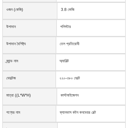
ওজন (কেজি)
3.8 কেজি
উপাদান
পলিস্টার
উপাদান বৈশিষ্ট্য
তেল প্রতিরোধী
ব্র্যান্ড নাম
অ্যানিল্ট
ভোল্টেজ
২২০-৩৮০ ভোল্ট
মাত্রা ((L*W*H)
কাস্টমাইজেশন
পণ্যের নাম
ক্যানভাস কটন কনভেয়র বেল্ট