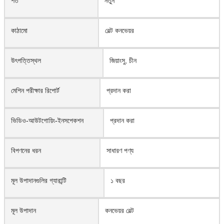
শর্ত
নতুন
কাঠামো
বেল্ট কনভেয়র
উৎপত্তিস্থল
জিয়াংসু, চীন
মেশিন পরীক্ষার রিপোর্ট
প্রদান করা
ভিডিও-আউটগোয়িং-ইনসপেকশন
প্রদান করা
বিপণনের ধরন
সাধারণ পণ্য
মূল উপাদানগুলির গ্যারান্টি
১ বছর
মূল উপাদান
কনভেয়র বেল্ট