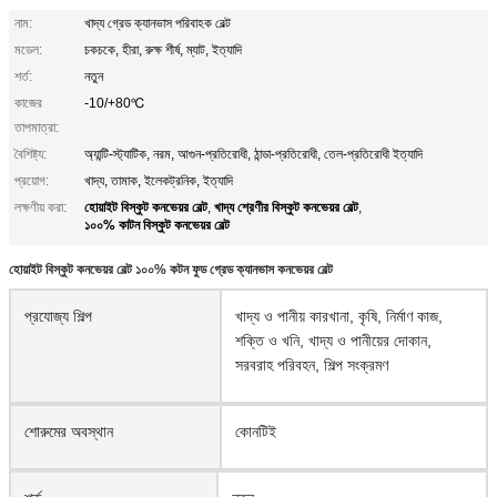
নাম:
খাদ্য গ্রেড ক্যানভাস পরিবাহক বেল্ট
মডেল:
চকচকে, হীরা, রুক্ষ শীর্ষ, ম্যাট, ইত্যাদি
শর্ত:
নতুন
কাজের
-10/+80℃
তাপমাত্রা:
বৈশিষ্ট্য:
অ্যান্টি-স্ট্যাটিক, নরম, আগুন-প্রতিরোধী, ঠান্ডা-প্রতিরোধী, তেল-প্রতিরোধী ইত্যাদি
প্রয়োগ:
খাদ্য, তামাক, ইলেকট্রনিক, ইত্যাদি
হোয়াইট বিস্কুট কনভেয়র বেল্ট
খাদ্য শ্রেণীর বিস্কুট কনভেয়র বেল্ট
লক্ষণীয় করা:
,
,
১০০% কাটন বিস্কুট কনভেয়র বেল্ট
হোয়াইট বিস্কুট কনভেয়র বেল্ট ১০০% কটন ফুড গ্রেড ক্যানভাস কনভেয়র বেল্ট
প্রযোজ্য শিল্প
খাদ্য ও পানীয় কারখানা, কৃষি, নির্মাণ কাজ,
শক্তি ও খনি, খাদ্য ও পানীয়ের দোকান,
সরবরাহ পরিবহন, শিল্প সংক্রমণ
শোরুমের অবস্থান
কোনটিই