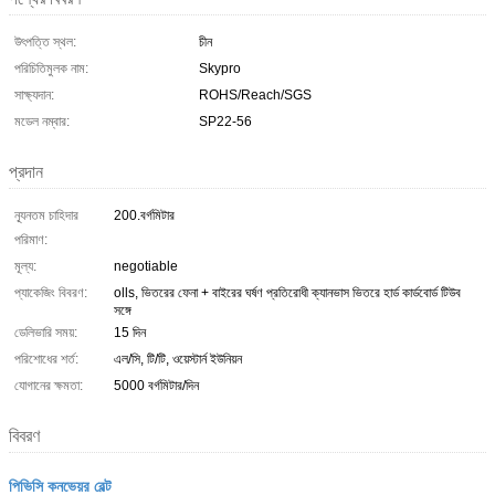
উৎপত্তি স্থল:
চীন
পরিচিতিমুলক নাম:
Skypro
সাক্ষ্যদান:
ROHS/Reach/SGS
মডেল নম্বার:
SP22-56
প্রদান
ন্যূনতম চাহিদার
200.বর্গমিটার
পরিমাণ:
মূল্য:
negotiable
প্যাকেজিং বিবরণ:
olls, ভিতরের ফেনা + বাইরের ঘর্ষণ প্রতিরোধী ক্যানভাস ভিতরে হার্ড কার্ডবোর্ড টিউব
সঙ্গে
ডেলিভারি সময়:
15 দিন
পরিশোধের শর্ত:
এল/সি, টি/টি, ওয়েস্টার্ন ইউনিয়ন
যোগানের ক্ষমতা:
5000 বর্গমিটার/দিন
বিবরণ
পিভিসি কনভেয়র বেল্ট