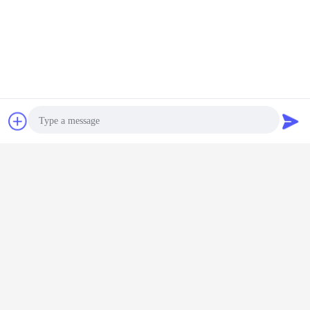
চ্যাট
উদ্ধৃতির জন্য আবেদন
Photo
Video Call
Audio Call