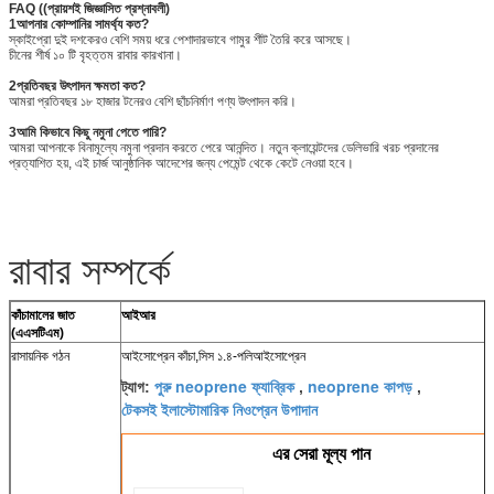
FAQ ((প্রায়শই জিজ্ঞাসিত প্রশ্নাবলী)
1আপনার কোম্পানির সামর্থ্য কত?
স্কাইপ্রো দুই দশকেরও বেশি সময় ধরে পেশাদারভাবে গামুর শীট তৈরি করে আসছে।
চীনের শীর্ষ ১০ টি বৃহত্তম রাবার কারখানা।
2প্রতিবছর উৎপাদন ক্ষমতা কত?
আমরা প্রতিবছর ১৮ হাজার টনেরও বেশি ছাঁচনির্মাণ পণ্য উৎপাদন করি।
3আমি কিভাবে কিছু নমুনা পেতে পারি?
আমরা আপনাকে বিনামূল্যে নমুনা প্রদান করতে পেরে আনন্দিত। নতুন ক্লায়েন্টদের ডেলিভারি খরচ প্রদানের
প্রত্যাশিত হয়, এই চার্জ আনুষ্ঠানিক আদেশের জন্য পেমেন্ট থেকে কেটে নেওয়া হবে।
রাবার সম্পর্কে
কাঁচামালের জাত
আইআর
(এএসটিএম)
রাসায়নিক গঠন
আইসোপ্রেন কাঁচা,সিস ১.৪-পলিআইসোপ্রেন
পুরু neoprene ফ্যাব্রিক
neoprene কাপড়
ট্যাগ:
,
,
টেকসই ইলাস্টোমারিক নিওপ্রেন উপাদান
এর সেরা মূল্য পান