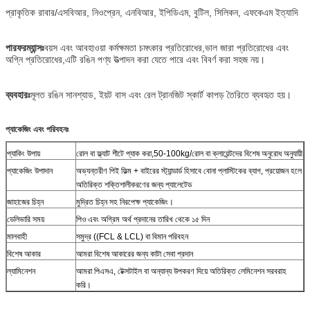
প্রাকৃতিক রাবার/এসবিআর, নিওপ্রেন, এনবিআর, ইপিডিএম, বুটিল, সিলিকন, এফকেএম ইত্যাদি
পারফরম্যান্সঃ
বয়স এবং আবহাওয়া কর্মক্ষমতা চমৎকার প্রতিরোধের,ভাল জারা প্রতিরোধের এবং
অগ্নি প্রতিরোধের,এটি রঙিন পণ্য উত্পাদন করা যেতে পারে এবং বিবর্ণ করা সহজ নয়।
ব্যবহারঃ
মূলত রঙিন সানশ্যাড, ইয়ট বাস এবং রেল ট্রানজিট স্কার্ট কাপড় তৈরিতে ব্যবহৃত হয়।
প্যাকেজিং এবং পরিবহনঃ
প্যাকিং উপায়
রোল বা ফ্ল্যাট শীটে প্যাক করা,50-100kg/রোল বা ক্লায়েন্টদের বিশেষ অনুরোধ অনুযায়ী
প্যাকেজিং উপাদান
অভ্যন্তরীণ পিই ফিল্ম + বাইরের স্ট্যান্ডার্ড হিসাবে বোনা প্লাস্টিকের ব্যাগ, প্রয়োজন হলে
অতিরিক্ত শক্তিশালীকরণের জন্য প্যালেটেড
জাহাজের চিহ্ন
মুদ্রিত চিহ্ন সহ নিরপেক্ষ প্যাকেজিং।
ডেলিভারি সময়
পিও এবং অগ্রিম অর্থ প্রদানের তারিখ থেকে ১৫ দিন
মালবাহী
সমুদ্র ((FCL & LCL) বা বিমান পরিবহন
বিশেষ আকার
আমরা বিশেষ আকারের জন্য কাটা সেবা প্রদান
ল্যামিনেশন
আমরা পিএসএ, টেক্সটাইল বা অন্যান্য উপকরণ দিয়ে অতিরিক্ত লেমিনেশন সরবরাহ
করি।