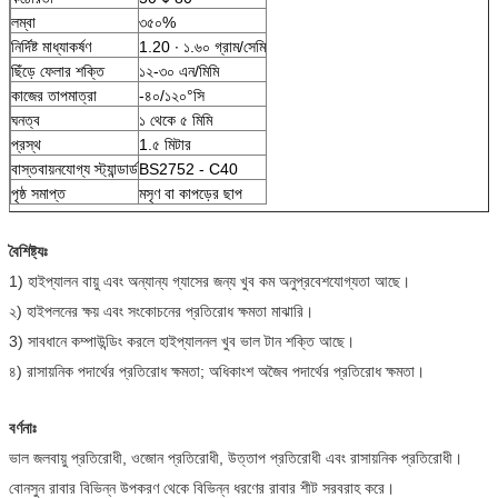
লম্বা
৩৫০%
নির্দিষ্ট মাধ্যাকর্ষণ
1.20 ∙ ১.৬০ গ্রাম/সেমি
ছিঁড়ে ফেলার শক্তি
১২-৩০ এন/মিমি
কাজের তাপমাত্রা
-৪০/১২০°সি
ঘনত্ব
১ থেকে ৫ মিমি
প্রস্থ
1.৫ মিটার
বাস্তবায়নযোগ্য স্ট্যান্ডার্ড
BS2752 - C40
পৃষ্ঠ সমাপ্ত
মসৃণ বা কাপড়ের ছাপ
বৈশিষ্ট্যঃ
1) হাইপ্যালন বায়ু এবং অন্যান্য গ্যাসের জন্য খুব কম অনুপ্রবেশযোগ্যতা আছে।
২) হাইপলনের ক্ষয় এবং সংকোচনের প্রতিরোধ ক্ষমতা মাঝারি।
3) সাবধানে কম্পাউন্ডিং করলে হাইপ্যালনল খুব ভাল টান শক্তি আছে।
৪) রাসায়নিক পদার্থের প্রতিরোধ ক্ষমতা; অধিকাংশ অজৈব পদার্থের প্রতিরোধ ক্ষমতা।
বর্ণনাঃ
ভাল জলবায়ু প্রতিরোধী, ওজোন প্রতিরোধী, উত্তাপ প্রতিরোধী এবং রাসায়নিক প্রতিরোধী।
বোনসুন রাবার বিভিন্ন উপকরণ থেকে বিভিন্ন ধরণের রাবার শীট সরবরাহ করে।