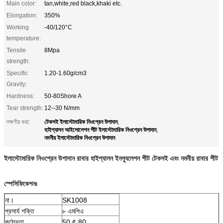
Main color:
tan,white,red black,khaki etc.
Elongation:
350%
Working
-40/120°C
temperature:
Tensile
8Mpa
strength:
Specific
1.20-1.60g/cm3
Gravity:
Hardness:
50-80Shore A
Tear strength:
12--30 N/mm
টেকসই ইলাস্টোমারিক নিওপ্রেন উপাদান
লক্ষণীয় করা:
,
হাইপ্যালন আইসোলেশন শীট ইলাস্টোমারিক নিওপ্রেন উপাদান
,
নমনীয় ইলাস্টোমারিক নিওপ্রেন উপাদান
ইলাস্টোমারিক নিওপ্রেন উপাদান রাবার হাইপ্যালন ইনস্যুলেশন শীট টেকসই এবং নমনীয় রাবার শীট
স্পেসিফিকেশনঃ
না।
SK1008
প্রসার্য শক্তি
৮ এমপিএ
কঠোরতা
50 ¢ 80