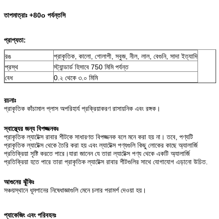
তাপমাত্রাঃ +80o পর্যন্ত
সি
প্রাপ্যতা:
রঙ
প্রাকৃতিক, কালো, গোলাপী, সবুজ, নীল, লাল, বেগুনি, সাদা ইত্যাদি
প্রস্থ
স্ট্যান্ডার্ড হিসাবে 750 মিমি পর্যন্ত
বেধ
0.২ থেকে ৩.০ মিমি
রচনাঃ
প্রাকৃতিক কাঁচামাল প্লাস অপরিহার্য প্রক্রিয়াকরণ রাসায়নিক এবং রঙ্গক।
স্বাস্থ্যের জন্য বিপজ্জনকঃ
প্রাকৃতিক ল্যাটেক্স রাবার শীটকে সাধারণত বিপজ্জনক বলে মনে করা হয় না। তবে, পণ্যটি
প্রাকৃতিক ল্যাটেক্স থেকে তৈরি করা হয় এবং ল্যাটেক্স পণ্যগুলি কিছু লোকের কাছে অ্যালার্জি
প্রতিক্রিয়া সৃষ্টি করতে পারে।যারা জানেন যে তারা ল্যাটেক্স পণ্য থেকে একটি অ্যালার্জি
প্রতিক্রিয়া হতে পারে তারা প্রাকৃতিক ল্যাটেক্স রাবার শীটগুলির সাথে যোগাযোগ এড়ানো উচিত.
আগুনের ঝুঁকিঃ
সঞ্চয়স্থানে ধূমপানের নিষেধাজ্ঞাগুলি মেনে চলার পরামর্শ দেওয়া হয়।
প্যাকেজিং এবং পরিবহনঃ