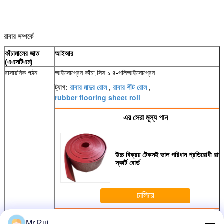
রাবার সম্পর্কে
কাঁচামালের জাত
আইআর
(এএসটিএম)
রাসায়নিক গঠন
আইসোপ্রেন কাঁচা,সিস ১.৪-পলিআইসোপ্রেন
রাবার মাদুর রোল
রাবার শীট রোল
ট্যাগ:
,
,
rubber flooring sheet roll
এর সেরা মূল্য পান
উচ্চ বিক্রয় টেকসই ভাল পরিধান প্রতিরোধী রাবা
স্কার্ট বোর্ড
চালিয়ে
রাবার পত্রক রোল
Mr.Rui
অধিক