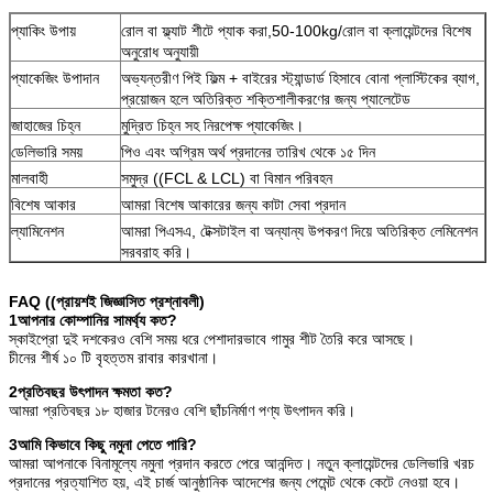
প্যাকিং উপায়
রোল বা ফ্ল্যাট শীটে প্যাক করা,50-100kg/রোল বা ক্লায়েন্টদের বিশেষ
অনুরোধ অনুযায়ী
প্যাকেজিং উপাদান
অভ্যন্তরীণ পিই ফিল্ম + বাইরের স্ট্যান্ডার্ড হিসাবে বোনা প্লাস্টিকের ব্যাগ,
প্রয়োজন হলে অতিরিক্ত শক্তিশালীকরণের জন্য প্যালেটেড
জাহাজের চিহ্ন
মুদ্রিত চিহ্ন সহ নিরপেক্ষ প্যাকেজিং।
ডেলিভারি সময়
পিও এবং অগ্রিম অর্থ প্রদানের তারিখ থেকে ১৫ দিন
মালবাহী
সমুদ্র ((FCL & LCL) বা বিমান পরিবহন
বিশেষ আকার
আমরা বিশেষ আকারের জন্য কাটা সেবা প্রদান
ল্যামিনেশন
আমরা পিএসএ, টেক্সটাইল বা অন্যান্য উপকরণ দিয়ে অতিরিক্ত লেমিনেশন
সরবরাহ করি।
FAQ ((প্রায়শই জিজ্ঞাসিত প্রশ্নাবলী)
1আপনার কোম্পানির সামর্থ্য কত?
স্কাইপ্রো দুই দশকেরও বেশি সময় ধরে পেশাদারভাবে গামুর শীট তৈরি করে আসছে।
চীনের শীর্ষ ১০ টি বৃহত্তম রাবার কারখানা।
2প্রতিবছর উৎপাদন ক্ষমতা কত?
আমরা প্রতিবছর ১৮ হাজার টনেরও বেশি ছাঁচনির্মাণ পণ্য উৎপাদন করি।
3আমি কিভাবে কিছু নমুনা পেতে পারি?
আমরা আপনাকে বিনামূল্যে নমুনা প্রদান করতে পেরে আনন্দিত। নতুন ক্লায়েন্টদের ডেলিভারি খরচ
প্রদানের প্রত্যাশিত হয়, এই চার্জ আনুষ্ঠানিক আদেশের জন্য পেমেন্ট থেকে কেটে নেওয়া হবে।