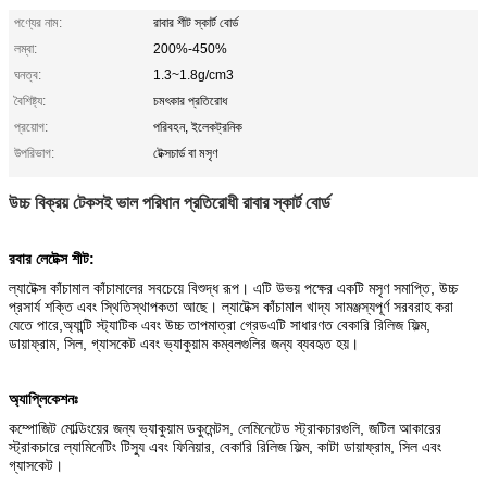
পণ্যের নাম:
রাবার শীট স্কার্ট বোর্ড
লম্বা:
200%-450%
ঘনত্ব:
1.3~1.8g/cm3
বৈশিষ্ট্য:
চমৎকার প্রতিরোধ
প্রয়োগ:
পরিবহন, ইলেকট্রনিক
উপরিভাগ:
টেক্সচার্ড বা মসৃণ
উচ্চ বিক্রয় টেকসই ভাল পরিধান প্রতিরোধী রাবার স্কার্ট বোর্ড
রবার লেটেক্স শীট:
ল্যাটেক্স কাঁচামাল কাঁচামালের সবচেয়ে বিশুদ্ধ রূপ। এটি উভয় পক্ষের একটি মসৃণ সমাপ্তি, উচ্চ
প্রসার্য শক্তি এবং স্থিতিস্থাপকতা আছে। ল্যাটেক্স কাঁচামাল খাদ্য সামঞ্জস্যপূর্ণ সরবরাহ করা
যেতে পারে,অ্যান্টি স্ট্যাটিক এবং উচ্চ তাপমাত্রা গ্রেডএটি সাধারণত বেকারি রিলিজ ফিল্ম,
ডায়াফ্রাম, সিল, গ্যাসকেট এবং ভ্যাকুয়াম কম্বলগুলির জন্য ব্যবহৃত হয়।
অ্যাপ্লিকেশনঃ
কম্পোজিট মোল্ডিংয়ের জন্য ভ্যাকুয়াম ডকুমেন্টস, লেমিনেটেড স্ট্রাকচারগুলি, জটিল আকারের
স্ট্রাকচারে ল্যামিনেটিং টিস্যু এবং ফিনিয়ার, বেকারি রিলিজ ফিল্ম, কাটা ডায়াফ্রাম, সিল এবং
গ্যাসকেট।