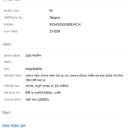
উৎপত্তি স্থল:
চীন
পরিচিতিমুলক নাম:
Skypro
সাক্ষ্যদান:
ROHS/SGS/REACH
মডেল নম্বার:
SY009
প্রদান
ন্যূনতম চাহিদার
100 পিস/পিস
পরিমাণ:
মূল্য:
negotiable
প্যাকেজিং বিবরণ:
প্রথমে শক্ত কাগজে প্যাক করা হয় এবং তারপরে বাইরের প্যাকিংয়ের জন্য কাঠের কেস দিয়ে
শক্তিশালী করা হয়
ডেলিভারি সময়:
আপনার পেমেন্ট পাওয়ার পর 10 কার্যদিবস
পরিশোধের শর্ত:
টি/টি বা ওয়েস্টার্ন ইউনিয়ন, এল/সি
যোগানের ক্ষমতা:
প্রতি মাসে 1000টন
বিবরণ
রাবার পত্রক রোল