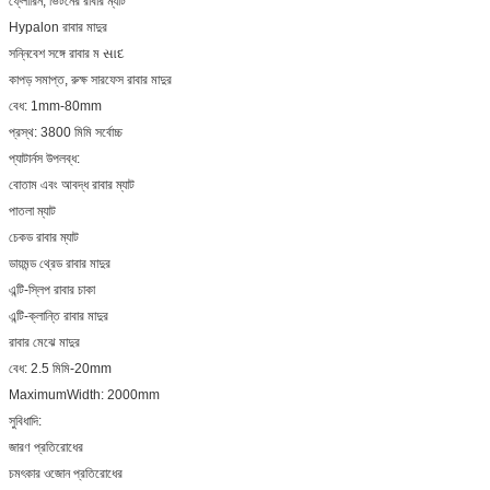
ফ্লোরিন, ভিটনের রাবার ম্যাট
Hypalon রাবার মাদুর
সন্নিবেশ সঙ্গে রাবার ম સાદ
কাপড় সমাপ্ত, রুক্ষ সারফেস রাবার মাদুর
বেধ: 1mm-80mm
প্রস্থ: 3800 মিমি সর্বোচ্চ
প্যাটার্নস উপলব্ধ:
বোতাম এবং আবদ্ধ রাবার ম্যাট
পাতলা ম্যাট
চেকড রাবার ম্যাট
ডায়মন্ড থ্রেড রাবার মাদুর
এন্টি-স্লিপ রাবার চাকা
এন্টি-ক্লান্তি রাবার মাদুর
রাবার মেঝে মাদুর
বেধ: 2.5 মিমি-20mm
MaximumWidth: 2000mm
সুবিধাদি:
জারণ প্রতিরোধের
চমৎকার ওজোন প্রতিরোধের