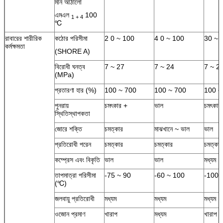
মনি আঠালো
এমএল
100
1 + 4
℃
রাবারের শারীরিক
কঠোর পরিসীমা
2 0 ~ 100
4 0 ~ 100
30 ~ 
কর্মক্ষমতা
(SHORE A)
বিরোধী ঘনত্ব
7 ~ 27
7 ~ 24
7 ~ 2
(MPa)
প্রতারণা হার (%)
100 ~ 700
100 ~ 700
100 ~
পুনরায়
চমৎকার +
ভাল
চমৎকার
স্থিতিস্থাপকতা
জোরে শক্তি
চমত্কার
মাঝখানে ~ ভাল
ভাল
প্রতিরোধী পরেন
চমত্কার
চমত্কার
চমত্কার
কম্প্রেস এবং বিকৃতি
ভাল
ভাল
মধ্যম
তাপমাত্রা পরিসীমা
-75 ~ 90
-60 ~ 100
-100 
(℃)
জলবায়ু প্রতিরোধী
মধ্যম
মধ্যম
মধ্যম
ওজোন প্রমাণ
খারাপ
মধ্যম
খারাপ