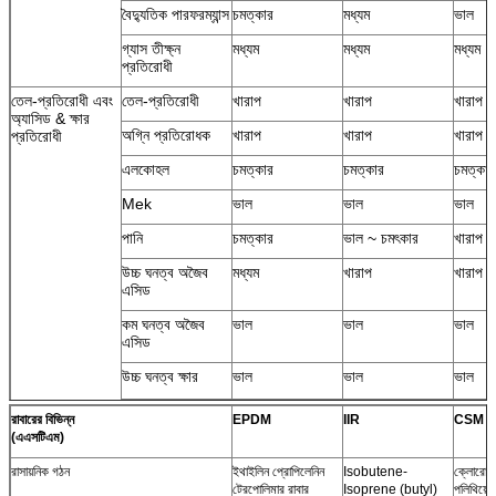
বৈদ্যুতিক পারফরম্যান্স
চমত্কার
মধ্যম
ভাল
গ্যাস তীক্ষ্ন
মধ্যম
মধ্যম
মধ্যম
প্রতিরোধী
তেল-প্রতিরোধী এবং
তেল-প্রতিরোধী
খারাপ
খারাপ
খারাপ
অ্যাসিড & ক্ষার
অগ্নি প্রতিরোধক
খারাপ
খারাপ
খারাপ
প্রতিরোধী
এলকোহল
চমত্কার
চমত্কার
চমত্কার
Mek
ভাল
ভাল
ভাল
পানি
চমত্কার
ভাল ~ চমৎকার
খারাপ
উচ্চ ঘনত্ব অজৈব
মধ্যম
খারাপ
খারাপ
এসিড
কম ঘনত্ব অজৈব
ভাল
ভাল
ভাল
এসিড
উচ্চ ঘনত্ব ক্ষার
ভাল
ভাল
ভাল
কম ঘনত্ব ক্ষারীয়
ভাল
ভাল
ভাল
রাবারের বিভিন্ন
EPDM
IIR
CSM
(এএসটিএম)
আবেদন
টায়ার, রাবার জুতা,
টায়ার, রাবার জুতা,
গাড়ী ও 
রাবার পাইপ, আঠালো
rubberized
টায়রা, 
রাসায়নিক গঠন
ইথাইলিন প্রোপিলেনিন
Isobutene-
ক্লোরোস
টেপ, বায়ু বসন্ত
কাপড়, ক্রীড়া পণ্য,
শক শোষ
টেরপোলিমার রাবার
Isoprene (butyl)
পলিথিয়েল