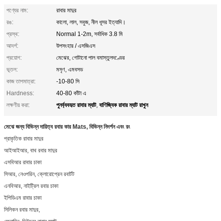
পণ্যের নাম:
রাবার মাদুর
রঙ:
কালো, লাল, সবুজ, নীল ধূসর ইত্যাদি।
প্রস্থ:
Normal 1-2m, সর্বাধিক 3.8 মি
আদর্শ:
উপসংহার / এসজিএস
প্রয়োগ:
মেঝের, গোটানো পাল বমাস্তুলদণ্ডের
ভূতল:
মসৃণ, এমবসড
কাজ তাপমাত্রা:
-10-80 সি
Hardness:
40-80 কাঁটা এ
পুনর্ব্যবহৃত রাবার ম্যাট
বাণিজ্যিক রাবার ম্যাট রাখুন
লক্ষণীয় করা:
,
মেঝে জন্য বিভিন্ন দায়িত্ব রবার কার Mats, বিভিন্ন নিদর্শন এবং রং
প্রাকৃতিক রাবার মাদুর
আইআইআর, বাথ রবার মাদুর
এসবিআর রাবার চাকা
সিআর, নেওপরিন, ক্লোরোপ্রেন রবার্টট
এনবিআর, নাইট্রিল রবার চাকা
ইপিডিএম রাবার চাকা
সিলিকন রবার মাদুর,