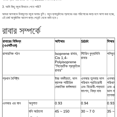
3. আমি কিছু নমুনা কিভাবে পেতে পারি?
আমরা আপনাকে বিনামূল্যে নমুনা অফার খুশি। নতুন ক্লায়েন্টদের প্রসবের খরচ পরিশোধের জন্য বলে আশা করা হচ্ছে,
এই চার্জ আনুষ্ঠানিক আদেশ জন্য পেমেন্ট থেকে কাটা হবে।
রাবার সম্পর্কে
রাবারের বিভিন্ন
আইআর
SBR
বিআর
(এএসটিএম)
রাসায়নিক গঠন
Isoprene রাবার,
স্টিরিন বুদ্যাদিনি
পলিবুতা
Cis 1,4-
রাবার
Polyisoprene
"সিন্থেটিক প্রাকৃতিক
রাবার"
প্রধান বৈশিষ্ট্য
উচ্চ নমনীয়তা, ভাল
এনআর তুলনায় ভাল
এনআর স
ব্যাপক শারীরিক
পরিধান প্রতিরোধী
পরিধান 
মেকানিক কর্মক্ষমতা
এবং বিরোধী-পক্বতা
এবং এন
ফাংশন, নিম্ন দাম
ভাল নমন
তাপমাত্
এনআর এর মান
অনুপাত
0.93
0.94
0.93
মনি আঠালো
45 ~ 150
30 ~ 7 0
35 ~ 