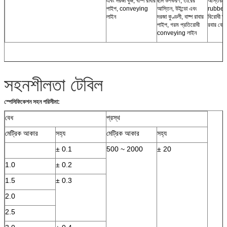
এবং দরজা বুজ, বাষ্প রাবার
ছাদ উপকরণ, তারের
আস্তরণের
পাইপ, conveying
আস্তিন, উইন্ডো এবং
rubberi
লাইন
দরজা কুণ্ডলী, বাষ্প রাবার
বিরোধী ক্ষ
পাইপ, গরম প্রতিরোধী
রবার বেল
conveying লাইন
সহনশীলতা টেবিল
স্পেসিফিকেশন সহন পরিসীমা:
বেধ
প্রস্থ
মেট্রিক আকার
সহ্য
মেট্রিক আকার
সহ্য
± 0.1
500 ~ 2000
± 20
1.0
± 0.2
1.5
± 0.3
2.0
2.5