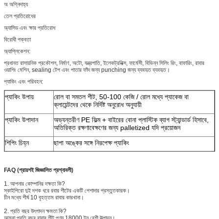
অ অগ্নিদাহ্য
তেল প্রতিরোধের
অ্যাসিড এবং ক্ষার প্রতিরোধ
বিরোধী পক্বতা
অ্যাপ্লিকেশন:
প্রধানত রাসায়নিক প্রকৌশল, নির্মাণ, অটো, যন্ত্রপাতি, ইলেকট্রনিক্স, ফার্মেসী, বিভিন্ন সিলিং রিং, বাফারিং, রাবার
ওয়াশিং মেশিন, sealing টেপ এবং পাতার ফাঁদ জন্য punching জন্য ব্যবহৃত ব্যবহৃত।
প্যাকিং এবং পরিবহন:
প্যাকিং উপায়
রোল বা সমতল শীট, 50-100 কেজি / রোল মধ্যে প্যাকেজ বা
ক্লায়েন্টদের থেকে নির্দিষ্ট অনুরোধ অনুযায়ী
প্যাকিং উপাদান
অভ্যন্তরীণ PE ফিল্ম + বাইরের বোনা প্লাস্টিক ব্যাগ স্ট্যান্ডার্ড হিসাবে,
অতিরিক্ত রক্ষণাবেক্ষণের জন্য palletized যদি প্রয়োজন
শিপিং চিহ্ন
ছাপা অঙ্কের সঙ্গে নিরপেক্ষ প্যাকিং
ডেলিভারি সময়
PO এবং প্রাপ্তির পেমেন্ট পাওয়ার 15 দিন পরে
FAQ (প্রায়শই জিজ্ঞাসিত প্রশ্নাবলী)
মালবাহী
সাগর (এফসিএল ও এলসিএল) বা এয়ার মালবাহী
1. আপনার কোম্পানির দক্ষতা কি?
বিশেষ আকার
আমরা বিশেষ মাপ জন্য কাটিয়া পরিষেবা প্রদান
স্কাইপিরো দুই দশক ধরে রবার শীটের একটি পেশাদার প্রস্তুতকারক।
চীন মধ্যে শীর্ষ 10 বৃহত্তম রাবার কারখানা।
স্তরায়ণ
আমরা পিএসএ, বস্ত্র বা অন্যান্য সামগ্রীগুলির সাথে অতিরিক্ত
ল্যামিনেশন প্রদান করি।
2. প্রতি বছর উৎপাদন ক্ষমতা কি?
আমরা প্রতি বছর রাবার শীট পণ্য 18000 টন বেশী উত্পাদন।