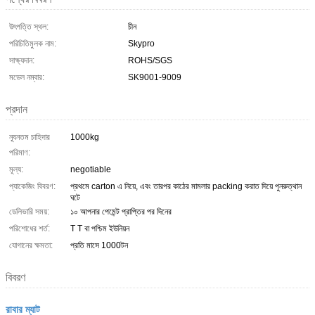
উৎপত্তি স্থল:
চীন
পরিচিতিমুলক নাম:
Skypro
সাক্ষ্যদান:
ROHS/SGS
মডেল নম্বার:
SK9001-9009
প্রদান
ন্যূনতম চাহিদার
1000kg
পরিমাণ:
মূল্য:
negotiable
প্যাকেজিং বিবরণ:
প্রথমে carton এ নিয়ে, এবং তারপর কাঠের মামলার packing করাত দিয়ে পুনরুত্থান
ঘটে
ডেলিভারি সময়:
১০ আপনার পেমেন্ট প্রাপ্তির পর দিনের
পরিশোধের শর্ত:
T T বা পশ্চিম ইউনিয়ন
যোগানের ক্ষমতা:
প্রতি মাসে 1000টন
বিবরণ
রাবার ম্যাট