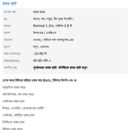
রাবার ম্যাট
পণ্যের নাম:
রাবার মাদুর
রঙ:
কালো, লাল, সবুজ, নীল ধূসর ইত্যাদি।
প্রস্থ:
Normal 1-2m, সর্বাধিক 3.8 মি
আদর্শ:
উপসংহার / এসজিএস
প্রয়োগ:
মেঝের, গোটানো পাল বমাস্তুলদণ্ডের
ভূতল:
মসৃণ, এমবসড
কাজ তাপমাত্রা:
-10-80 সি
Hardness:
40-80 কাঁটা এ
পুনর্ব্যবহৃত রাবার ম্যাট
বাণিজ্যিক রাবার ম্যাট রাখুন
লক্ষণীয় করা:
,
মেঝে জন্য বিভিন্ন দায়িত্ব রবার কার Mats, বিভিন্ন নিদর্শন এবং রং
প্রাকৃতিক রাবার মাদুর
আইআইআর, বাথ রবার মাদুর
এসবিআর রাবার চাকা
সিআর, নেওপরিন, ক্লোরোপ্রেন রবার্টট
এনবিআর, নাইট্রিল রবার চাকা
ইপিডিএম রাবার চাকা
সিলিকন রবার মাদুর,