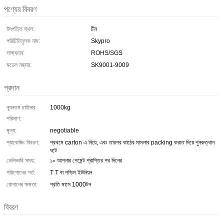
পণ্যের বিবরণ
উৎপত্তি স্থল:
চীন
পরিচিতিমুলক নাম:
Skypro
সাক্ষ্যদান:
ROHS/SGS
মডেল নম্বার:
SK9001-9009
প্রদান
ন্যূনতম চাহিদার
1000kg
পরিমাণ:
মূল্য:
negotiable
প্যাকেজিং বিবরণ:
প্রথমে carton এ নিয়ে, এবং তারপর কাঠের মামলার packing করাত দিয়ে পুনরুত্থান
ঘটে
ডেলিভারি সময়:
১০ আপনার পেমেন্ট প্রাপ্তির পর দিনের
পরিশোধের শর্ত:
T T বা পশ্চিম ইউনিয়ন
যোগানের ক্ষমতা:
প্রতি মাসে 1000টন
বিবরণ