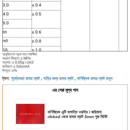
3.0
± 0.4
4.0
± 0.5
5.0
ছয়
± 0.6
আট
± 0.8
10
± 1.0
প্রযুক্তিগত সূচক সহন পরিসীমা:
অঙ্কন তীব্রতা: ≥ MPa
12
± 1.2
অনুপাত: ± 0.05g / cm3
কঠোরতা: ± 5shoreA
14
± 1.4
বিস্তৃত: ≥%
16
1.5 ±
পুনর্ব্যবহৃত রাবার ম্যাট
গাড়ির জন্য রাবার ম্যাট
বাণিজ্যিক রাবার ম্যাট রাখুন
ট্যাগ:
,
,
18
এর সেরা মূল্য পান
20
22
বাণিজ্যিক এন্টি ক্লান্তি ওয়াইড / জরিমানা
25
ribbed মেঝে রাবার ম্যাট 3mm পুরু মিনিট
30