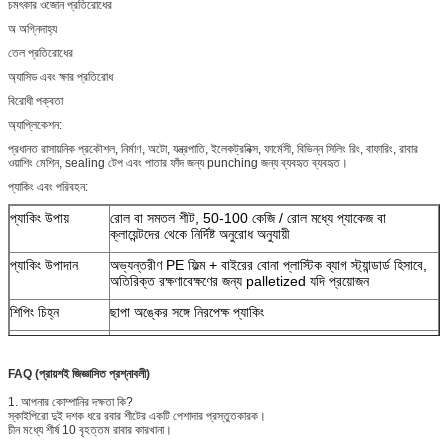
চমৎকার ওজোন প্রতিরোধের
অ অগ্নিদাহ্য
তেল প্রতিরোধের
অ্যাসিড এবং ক্ষার প্রতিরোধ
বিরোধী পক্বতা
অ্যাপ্লিকেশন:
প্রধানত রাসায়নিক প্রকৌশল, নির্মাণ, অটো, যন্ত্রপাতি, ইলেকট্রনিক্স, ফার্মেসী, বিভিন্ন সিলিং রিং, বাফারিং, রাবার
ওয়াশিং মেশিন, sealing টেপ এবং পাতার ফাঁদ জন্য punching জন্য ব্যবহৃত ব্যবহৃত।
প্যাকিং এবং পরিবহন:
প্যাকিং উপায়
রোল বা সমতল শীট, 50-100 কেজি / রোল মধ্যে প্যাকেজ বা
ক্লায়েন্টদের থেকে নির্দিষ্ট অনুরোধ অনুযায়ী
প্যাকিং উপাদান
অভ্যন্তরীণ PE ফিল্ম + বাইরের বোনা প্লাস্টিক ব্যাগ স্ট্যান্ডার্ড হিসাবে,
অতিরিক্ত রক্ষণাবেক্ষণের জন্য palletized যদি প্রয়োজন
শিপিং চিহ্ন
ছাপা অঙ্কের সঙ্গে নিরপেক্ষ প্যাকিং
ডেলিভারি সময়
PO এবং প্রাপ্তির পেমেন্ট পাওয়ার 15 দিন পরে
মালবাহী
সাগর (এফসিএল ও এলসিএল) বা এয়ার মালবাহী
FAQ (প্রায়শই জিজ্ঞাসিত প্রশ্নাবলী)
1. আপনার কোম্পানির দক্ষতা কি?
বিশেষ আকার
আমরা বিশেষ মাপ জন্য কাটিয়া পরিষেবা প্রদান
স্কাইপিরো দুই দশক ধরে রবার শীটের একটি পেশাদার প্রস্তুতকারক।
চীন মধ্যে শীর্ষ 10 বৃহত্তম রাবার কারখানা।
স্তরায়ণ
আমরা পিএসএ, বস্ত্র বা অন্যান্য সামগ্রীগুলির সাথে অতিরিক্ত