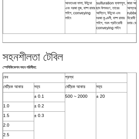
আবহাওয়া ফালা, উইন্ডো
sulfuration ক্যাপসুল,
জারা আবর
এবং দরজা বুজ, বাষ্প রাবার
ছাদ উপকরণ, তারের
আস্তরণের
পাইপ, conveying
আস্তিন, উইন্ডো এবং
rubberi
লাইন
দরজা কুণ্ডলী, বাষ্প রাবার
বিরোধী ক্ষ
পাইপ, গরম প্রতিরোধী
রবার বেল
conveying লাইন
সহনশীলতা টেবিল
স্পেসিফিকেশন সহন পরিসীমা:
বেধ
প্রস্থ
মেট্রিক আকার
সহ্য
মেট্রিক আকার
সহ্য
± 0.1
500 ~ 2000
± 20
1.0
± 0.2
1.5
± 0.3
2.0
2.5