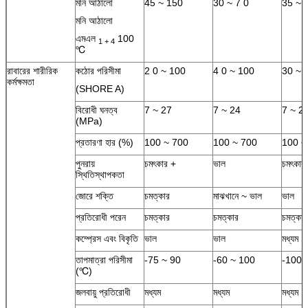
মনি আঠালো
45 ~ 150
30 ~ 7 0
35 ~ 
মনি আঠালো
এমএল
100
1 + 4
℃
রাবারের শারীরিক
কঠোর পরিসীমা
2 0 ~ 100
4 0 ~ 100
30 ~ 
কর্মক্ষমতা
(SHORE A)
বিরোধী ঘনত্ব
7 ~ 27
7 ~ 24
7 ~ 2
(MPa)
প্রতারণা হার (%)
100 ~ 700
100 ~ 700
100 ~
পুনরায়
চমৎকার +
ভাল
চমৎকার
স্থিতিস্থাপকতা
জোরে শক্তি
চমত্কার
মাঝখানে ~ ভাল
ভাল
প্রতিরোধী পরেন
চমত্কার
চমত্কার
চমত্কার
কম্প্রেস এবং বিকৃতি
ভাল
ভাল
মধ্যম
তাপমাত্রা পরিসীমা
-75 ~ 90
-60 ~ 100
-100 
(℃)
জলবায়ু প্রতিরোধী
মধ্যম
মধ্যম
মধ্যম