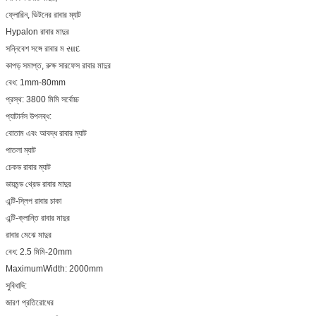
ফ্লোরিন, ভিটনের রাবার ম্যাট
Hypalon রাবার মাদুর
সন্নিবেশ সঙ্গে রাবার ম સાદ
কাপড় সমাপ্ত, রুক্ষ সারফেস রাবার মাদুর
বেধ: 1mm-80mm
প্রস্থ: 3800 মিমি সর্বোচ্চ
প্যাটার্নস উপলব্ধ:
বোতাম এবং আবদ্ধ রাবার ম্যাট
পাতলা ম্যাট
চেকড রাবার ম্যাট
ডায়মন্ড থ্রেড রাবার মাদুর
এন্টি-স্লিপ রাবার চাকা
এন্টি-ক্লান্তি রাবার মাদুর
রাবার মেঝে মাদুর
বেধ: 2.5 মিমি-20mm
MaximumWidth: 2000mm
সুবিধাদি:
জারণ প্রতিরোধের