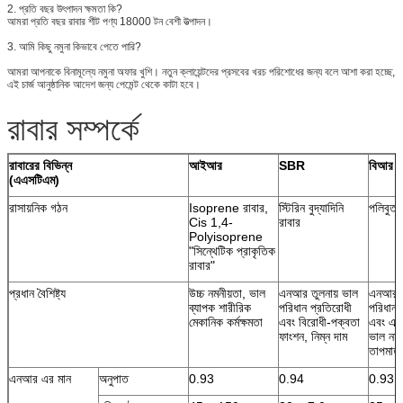
ল্যামিনেশন প্রদান করি।
2. প্রতি বছর উৎপাদন ক্ষমতা কি?
আমরা প্রতি বছর রাবার শীট পণ্য 18000 টন বেশী উত্পাদন।
3. আমি কিছু নমুনা কিভাবে পেতে পারি?
আমরা আপনাকে বিনামূল্যে নমুনা অফার খুশি। নতুন ক্লায়েন্টদের প্রসবের খরচ পরিশোধের জন্য বলে আশা করা হচ্ছে,
এই চার্জ আনুষ্ঠানিক আদেশ জন্য পেমেন্ট থেকে কাটা হবে।
রাবার সম্পর্কে
রাবারের বিভিন্ন
আইআর
SBR
বিআর
(এএসটিএম)
রাসায়নিক গঠন
Isoprene রাবার,
স্টিরিন বুদ্যাদিনি
পলিবুতা
Cis 1,4-
রাবার
Polyisoprene
"সিন্থেটিক প্রাকৃতিক
রাবার"
প্রধান বৈশিষ্ট্য
উচ্চ নমনীয়তা, ভাল
এনআর তুলনায় ভাল
এনআর স
ব্যাপক শারীরিক
পরিধান প্রতিরোধী
পরিধান 
মেকানিক কর্মক্ষমতা
এবং বিরোধী-পক্বতা
এবং এন
ফাংশন, নিম্ন দাম
ভাল নমন
তাপমাত্
এনআর এর মান
অনুপাত
0.93
0.94
0.93