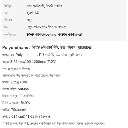
বৈশিষ্ট্য:
তেল-প্রতিরোধী, বিরোধী স্ট্যাটিক
গঠন:
চ্যাপটা বেল্ট
পরিবেশ:
নতুন
রঙ:
সবুজ, কালো, সাদা, নীল এবং অন্যান্য
পিভিসি পরিবাহক belting
প্লাস্টিক পরিবাহক বেল্ট
লক্ষণীয় করা:
,
Polyurethane / পি
ইউ
গুলি
বোর্ড শীট, উচ্চ পরিধান প্রতিরোধের
পণ্যের নাম: Polyurethane / PU বোর্ড শীট, উচ্চ পরিধান প্রতিরোধের
মাত্রা: 3-25mmx100-1200mm (TXW)
এজ: চেম্বারেড বা উল্লম্ব
পারফরম্যান্স: উচ্চ মুদ্রাধাতুক্ষয় প্রতিরোধের, উচ্চ শক্তি
ঘনত্ব: 1.25g / সেমি
প্রসার্য শক্তি: 50Mpa
টিয়ার স্ট্রেন্থ: 90 এমপিপিএ
বিরতি এ প্রতান: 540%
দ্রঢ়িমা: 70shoreA
ঘর্ষণ: 0.014 cm3 / 1.61 কিমি (একরন)
অ্যাপ্লিকেশন: উচ্চ ঘর্ষণ, অ্যারের খনি ইত্যাদি মত উচ্চ শক্তি জন্য অনুরোধ পরিবেশন প্রযোজ্য।