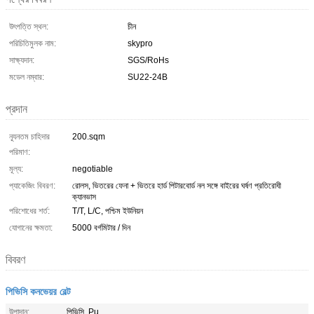
উৎপত্তি স্থল:
চীন
পরিচিতিমুলক নাম:
skypro
সাক্ষ্যদান:
SGS/RoHs
মডেল নম্বার:
SU22-24B
প্রদান
ন্যূনতম চাহিদার
200.sqm
পরিমাণ:
মূল্য:
negotiable
প্যাকেজিং বিবরণ:
রোলস, ভিতরের ফেনা + ভিতরে হার্ড পিটারবোর্ড নল সঙ্গে বাইরের ঘর্ষণ প্রতিরোধী
ক্যানভাস
পরিশোধের শর্ত:
T/T, L/C, পশ্চিম ইউনিয়ন
যোগানের ক্ষমতা:
5000 বর্গমিটার / দিন
বিবরণ
পিভিসি কনভেয়র বেল্ট
উপাদান:
পিভিসি, Pu