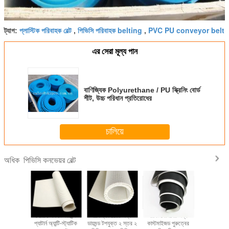
প্লাস্টিক পরিবাহক বেল্ট
পিভিসি পরিবাহক belting
PVC PU conveyor belt
ট্যাগ:
,
,
এর সেরা মূল্য পান
বাণিজ্যিক Polyurethane / PU স্ক্রিনিং বোর্ড
শীট, উচ্চ পরিধান প্রতিরোধের
চালিয়ে
পিভিসি কনভেয়র বেল্ট
অধিক
নিং মেশিনের
হোয়াইট পিইউ ডায়মন্ড
শিল্প ব্যবহারের জন্য
রানিং মেশিনের জন্য
স্টোন / সিরামিক
িভিসি কনভেয়র
প্যাটার্ন অ্যান্টি-স্ট্যাটিক
ডায়মন্ড টপযুক্ত ২ স্তর ২
কাস্টমাইজড পুরুত্বের
জন্য শিল্প পিভ