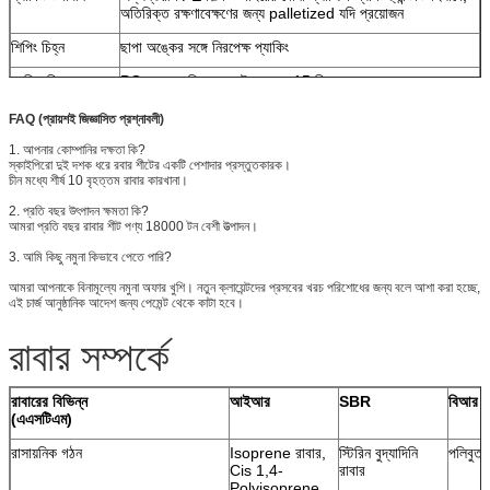
অতিরিক্ত রক্ষণাবেক্ষণের জন্য palletized যদি প্রয়োজন
শিপিং চিহ্ন
ছাপা অঙ্কের সঙ্গে নিরপেক্ষ প্যাকিং
ডেলিভারি সময়
PO এবং প্রাপ্তির পেমেন্ট পাওয়ার 15 দিন পরে
মালবাহী
সাগর (এফসিএল ও এলসিএল) বা এয়ার মালবাহী
FAQ (প্রায়শই জিজ্ঞাসিত প্রশ্নাবলী)
বিশেষ আকার
আমরা বিশেষ মাপ জন্য কাটিয়া পরিষেবা প্রদান
1. আপনার কোম্পানির দক্ষতা কি?
স্কাইপিরো দুই দশক ধরে রবার শীটের একটি পেশাদার প্রস্তুতকারক।
চীন মধ্যে শীর্ষ 10 বৃহত্তম রাবার কারখানা।
স্তরায়ণ
আমরা পিএসএ, বস্ত্র বা অন্যান্য সামগ্রীগুলির সাথে অতিরিক্ত
ল্যামিনেশন প্রদান করি।
2. প্রতি বছর উৎপাদন ক্ষমতা কি?
আমরা প্রতি বছর রাবার শীট পণ্য 18000 টন বেশী উত্পাদন।
3. আমি কিছু নমুনা কিভাবে পেতে পারি?
আমরা আপনাকে বিনামূল্যে নমুনা অফার খুশি। নতুন ক্লায়েন্টদের প্রসবের খরচ পরিশোধের জন্য বলে আশা করা হচ্ছে,
এই চার্জ আনুষ্ঠানিক আদেশ জন্য পেমেন্ট থেকে কাটা হবে।
রাবার সম্পর্কে
রাবারের বিভিন্ন
আইআর
SBR
বিআর
(এএসটিএম)
রাসায়নিক গঠন
Isoprene রাবার,
স্টিরিন বুদ্যাদিনি
পলিবুতা
Cis 1,4-
রাবার
Polyisoprene