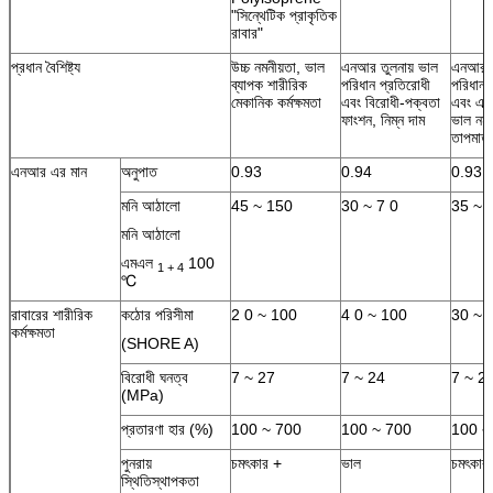
"সিন্থেটিক প্রাকৃতিক
রাবার"
প্রধান বৈশিষ্ট্য
উচ্চ নমনীয়তা, ভাল
এনআর তুলনায় ভাল
এনআর স
ব্যাপক শারীরিক
পরিধান প্রতিরোধী
পরিধান 
মেকানিক কর্মক্ষমতা
এবং বিরোধী-পক্বতা
এবং এন
ফাংশন, নিম্ন দাম
ভাল নমন
তাপমাত্
এনআর এর মান
অনুপাত
0.93
0.94
0.93
মনি আঠালো
45 ~ 150
30 ~ 7 0
35 ~ 
মনি আঠালো
এমএল
100
1 + 4
℃
রাবারের শারীরিক
কঠোর পরিসীমা
2 0 ~ 100
4 0 ~ 100
30 ~ 
কর্মক্ষমতা
(SHORE A)
বিরোধী ঘনত্ব
7 ~ 27
7 ~ 24
7 ~ 2
(MPa)
প্রতারণা হার (%)
100 ~ 700
100 ~ 700
100 ~
পুনরায়
চমৎকার +
ভাল
চমৎকার
স্থিতিস্থাপকতা