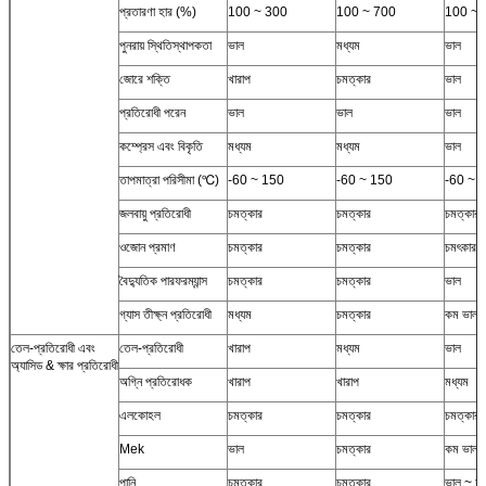
প্রতারণা হার (%)
100 ~ 300
100 ~ 700
100 ~ 
পুনরায় স্থিতিস্থাপকতা
ভাল
মধ্যম
ভাল
জোরে শক্তি
খারাপ
চমত্কার
ভাল
প্রতিরোধী পরেন
ভাল
ভাল
ভাল
কম্প্রেস এবং বিকৃতি
মধ্যম
মধ্যম
ভাল
তাপমাত্রা পরিসীমা (℃)
-60 ~ 150
-60 ~ 150
-60 ~ 
জলবায়ু প্রতিরোধী
চমত্কার
চমত্কার
চমত্কার
ওজোন প্রমাণ
চমত্কার
চমত্কার
চমৎকার 
বৈদ্যুতিক পারফরম্যান্স
চমত্কার
চমত্কার
ভাল
গ্যাস তীক্ষ্ন প্রতিরোধী
মধ্যম
চমত্কার
কম ভাল
তেল-প্রতিরোধী এবং
তেল-প্রতিরোধী
খারাপ
মধ্যম
ভাল
অ্যাসিড & ক্ষার প্রতিরোধী
অগ্নি প্রতিরোধক
খারাপ
খারাপ
মধ্যম
এলকোহল
চমত্কার
চমত্কার
চমত্কার
Mek
ভাল
চমত্কার
কম ভাল
পানি
চমত্কার
চমত্কার
ভাল ~ চম