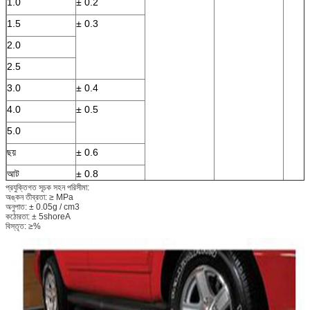
1.0
± 0.2
1.5
± 0.3
2.0
2.5
3.0
± 0.4
4.0
± 0.5
5.0
ছয়
± 0.6
আট
± 0.8
প্রযুক্তিগত সূচক সহন পরিসীমা:
10
± 1.0
অঙ্কন তীব্রতা: ≥ MPa
অনুপাত: ± 0.05g / cm3
12
± 1.2
কঠোরতা: ± 5shoreA
বিস্তৃত: ≥%
14
± 1.4
16
1.5 ±
18
20