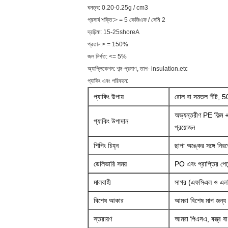
ঘনত্ব: 0.20-0.25g / cm3
প্রসার্য শক্তি:> = 5 কেজিএফ / সেমি 2
দ্রঢ়িমা: 15-25shoreA
প্রতান:> = 150%
জল নির্গত: <= 5%
অ্যাপ্লিকেশন: শব্দ-প্রমাণ, তাপ- insulation.etc
প্যাকিং এবং পরিবহন:
প্যাকিং উপায়
রোল বা সমতল শীট, 50-1
অভ্যন্তরীণ PE ফিল্ম + 
প্যাকিং উপাদান
প্রয়োজন
শিপিং চিহ্ন
ছাপা অঙ্কের সঙ্গে নিরপে
ডেলিভারি সময়
PO এবং প্রাপ্তির পেমে
মালবাহী
সাগর (এফসিএল ও এলসি
বিশেষ আকার
আমরা বিশেষ মাপ জন্য ক
স্তরায়ণ
আমরা পিএসএ, বস্ত্র বা