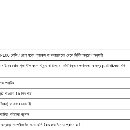
00 কেজি / রোল মধ্যে প্যাকেজ বা ক্লায়েন্টদের থেকে নির্দিষ্ট অনুরোধ অনুযায়ী
বাইরের বোনা প্লাস্টিক ব্যাগ স্ট্যান্ডার্ড হিসাবে, অতিরিক্ত রক্ষণাবেক্ষণের জন্য palletized যদি
ক্ষ প্যাকিং
ন্ট পাওয়ার 15 দিন পরে
এল) বা এয়ার মালবাহী
াটিয়া পরিষেবা প্রদান
 অন্যান্য সামগ্রীগুলির সাথে অতিরিক্ত ল্যামিনেশন প্রদান করি।