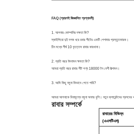
FAQ (প্রায়শই জিজ্ঞাসিত প্রশ্নাবলী)
1. আপনার কোম্পানির দক্ষতা কি?
স্কাইপিরো দুই দশক ধরে রবার শীটের একটি পেশাদার প্রস্তুতকারক।
চীন মধ্যে শীর্ষ 10 বৃহত্তম রাবার কারখানা।
2. প্রতি বছর উৎপাদন ক্ষমতা কি?
আমরা প্রতি বছর রাবার শীট পণ্য 18000 টন বেশী উত্পাদন।
3. আমি কিছু নমুনা কিভাবে পেতে পারি?
আমরা আপনাকে বিনামূল্যে নমুনা অফার খুশি। নতুন ক্লায়েন্টদের প্রসবের
রাবার সম্পর্কে
রাবারের বিভিন্ন
(এএসটিএম)