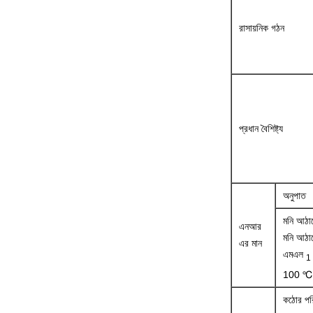
রাসায়নিক গঠন
প্রধান বৈশিষ্ট্য
অনুপাত
মনি আঠা
এনআর
মনি আঠা
এর মান
এমএল
1
100 ℃
কঠোর পর