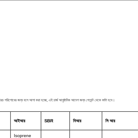
 খরচ পরিশোধের জন্য বলে আশা করা হচ্ছে, এই চার্জ আনুষ্ঠানিক আদেশ জন্য পেমেন্ট থেকে কাটা হবে।
আইআর
SBR
বিআর
সি আর
Isoprene