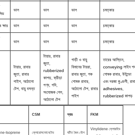
ব
ভাল
ভাল
ভাল
চমত্কার
সিড
 ক্ষার
ভাল
ভাল
ভাল
চমত্কার
ব
ভাল
ভাল
ভাল
চমত্কার
টায়ার, রাবার
গাড়ী ও বায়ু
তারের আস্তিন,
জুতা,
টায়ার, রাবার
বিমানের টায়রা,
conveying লাইন শ
rubberized
জুতা, রাবার
রাবার জুতা, শক
শোষক রাবার, উইন্ডো
কাপড়, ক্রীড়া
পাইপ, আঠালো
শোষক রাবার,
এবং দরজা কুণ্ডলী, রাব
পণ্য, গদি,
টেপ, বায়ু বসন্ত
আঠালো টেপ, রাবার
adhesives,
সংযোজক শেল,
পাইপ
rubberized কাপড়
আঠালো টেপ
CSM
স্যার
FKM
Vinylidene ফ্লোরাইড
ene-Isoprene
ক্লোরোসফোনেটেড
ঘটিত জৈব যৌগ