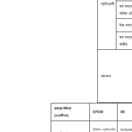
প্রতিরোধী
কম ঘনত্
অজৈব এ
উচ্চ ঘনত্ব
কম ঘনত্
ক্ষারীয়
আবেদন
রাবারের বিভিন্ন
EPDM
IIR
(এএসটিএম)
ইথিলিন প্রোপিলেনিন
Isobut