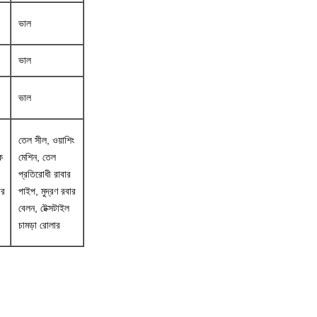
ভাল
ভাল
ভাল
তেল সীল, ওয়াশিং
ক
মেশিন, তেল
প্রতিরোধী রাবার
ার
পাইপ, মুদ্রণ রবার
বেলন, টেক্সটাইল
চামড়া রোলার