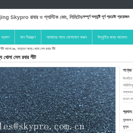
ng Skypro রাবার ও প্লাস্টিক কোং, লিমিটেড
সম্পূর্ণ সন্তুষ্টি পূর্ণ প্রচেষ্টা প্রয়োজন
া ভ্রমণ
মান নিয়ন্ত্রণ
আমাদের সাথে যোগাযোগ করুন
উদ্ধৃতির জন্য আবেদন
ীট কালো রঙ, অন্তরণ জন্য খোলা সেল রবার শীট
 খোলা সেল রবার শীট
পণ্যের
উৎপত্তি
পরিচিতিম
সাক্ষ্যদান
মডেল নম্
প্রদান:
ন্যূনতম 
মূল্য: