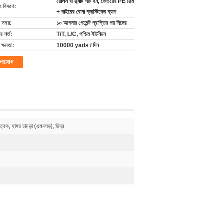
রোলস বা ফ্ল্যাট শীট ইন, ভেতরের PE ফিল্ম
ং বিবরণ:
+ বাইরের বোনা প্লাস্টিকের ব্যাগ
 সময়:
১০ আপনার পেমেন্ট প্রাপ্তির পর দিনের
 শর্ত:
T/T, L/C, পশ্চিম ইউনিয়ন
ক্ষমতা:
10000 yads / দিন
গাযোগ
ত্বক, হাঙ্গর চামড়া (এমবসড), ছিদ্র