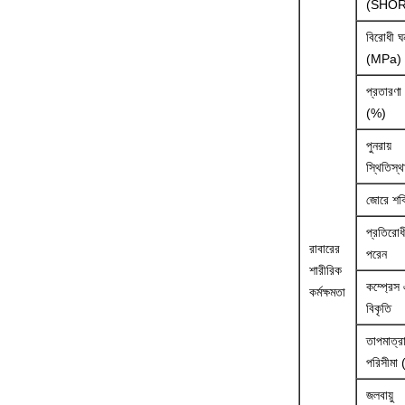
(SHOR
বিরোধী ঘ
(MPa)
প্রতারণা 
(%)
পুনরায়
স্থিতিস্
জোরে শক
প্রতিরোধ
রাবারের
পরেন
শারীরিক
কম্প্রেস
কর্মক্ষমতা
বিকৃতি
তাপমাত্র
পরিসীমা
জলবায়ু