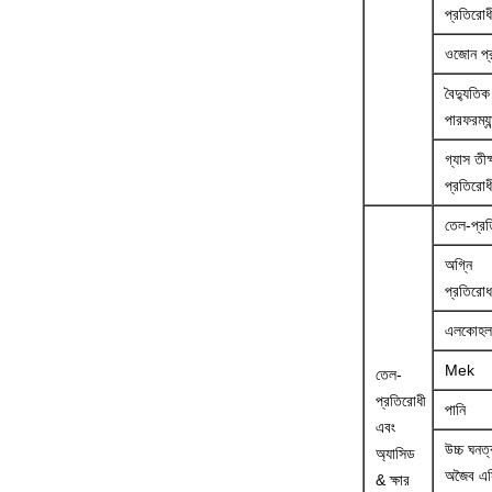
প্রতিরোধ
ওজোন প্
বৈদ্যুতিক
পারফরম্যান
গ্যাস তীক্
প্রতিরোধ
তেল-প্রত
অগ্নি
প্রতিরো
এলকোহল
Mek
তেল-
প্রতিরোধী
পানি
এবং
উচ্চ ঘনত্
অ্যাসিড
অজৈব এ
& ক্ষার