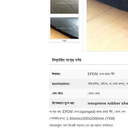
বিস্তারিত পণ্যের বর্ণনা
উপাদান:
EPDM ফেনা রাবার শীট
lamination:
পলিয়েস্টার, নাইলন, অ বোনা কাপড়, 
সেল গঠন:
খোলা কোষ
neoprene rubber she
বিশেষভাবে তুলে ধরা:
পণ্যের নাম: EPDM ফেনা (sponged) রাবার রাবার শীট, খোলা সেল
স্পেসিফিকেশন: 1-30mmx1000x2000mm (TXW)
পারফরম্যান্স: ভাল বিরোধী পক্বতা এবং শব্দ-প্রমাণ কর্মক্ষমতা