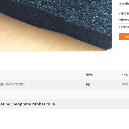
প্যাকেজি
ডেলিভারি
পরিশোধের
যোগানের 
যো
ভূতল:
মসৃণ, 
ফয়েল, পিএসএ ইত্যাদি।
রঙ:
কালো
eting
neoprene rubber rolls
,