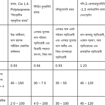
রাবার, Cis 1,4-
পলি-2-ক্লোরোবুতাদিনি
স্টিরিন বুদ্যাদিনি
Polyisoprene
পলিবুতাদেনি রবার
-1,3 ক্লোরোফিন রাবা
রাবার
"সিন্থেটিক
নেওপ্রেইন
প্রাকৃতিক রাবার"
এনআর সঙ্গে একই
এনআর তুলনায়
উচ্চ নমনীয়তা,
পরিধান প্রতিরোধী
ভাল জলবায়ু প্রতিরোধী,
ভাল পরিধান
ভাল ব্যাপক
এবং এনআর তুলনায়
ওজোন প্রমাণ, গরম
প্রতিরোধী এবং
শারীরিক মেকানিক
ভাল নমনীয় এবং
প্রতিরোধের এবং
বিরোধী-পক্বতা
কর্মক্ষমতা
নিম্ন তাপমাত্রা
রাসায়নিক প্রতিরোধী
ফাংশন, নিম্ন দাম
প্রতিরোধী
0.93
0.94
0.93
1.23
লো
লো
45 ~ 150
30 ~ 7 0
35 ~ 55
45 ~ 120
 + 4
িসীমা
2 0 ~ 100
4 0 ~ 100
30 ~ 100
45 ~ 120