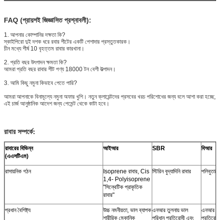
FAQ (প্রায়শই জিজ্ঞাসিত প্রশ্নাবলী):
1. আপনার কোম্পানির দক্ষতা কি?
স্কাইপিরো দুই দশক ধরে রবার শীটের একটি পেশাদার প্রস্তুতকারক।
চীন মধ্যে শীর্ষ 10 বৃহত্তম রাবার কারখানা।
2. প্রতি বছর উৎপাদন ক্ষমতা কি?
আমরা প্রতি বছর রাবার শীট পণ্য 18000 টন বেশী উত্পাদন।
3. আমি কিছু নমুনা কিভাবে পেতে পারি?
আমরা আপনাকে বিনামূল্যে নমুনা অফার খুশি। নতুন ক্লায়েন্টদের প্রসবের খরচ পরিশোধের জন্য বলে আশা করা হচ্ছে,
এই চার্জ আনুষ্ঠানিক আদেশ জন্য পেমেন্ট থেকে কাটা হবে।
রাবার সম্পর্কে:
রাবারের বিভিন্ন
আইআর
SBR
বিআর
(এএসটিএম)
রাসায়নিক গঠন
Isoprene রাবার, Cis
স্টিরিন বুদ্যাদিনি রাবার
পলিবুতাদে
1,4- Polyisoprene
"সিন্থেটিক প্রাকৃতিক
রাবার"
প্রধান বৈশিষ্ট্য
উচ্চ নমনীয়তা, ভাল ব্যাপক
এনআর তুলনায় ভাল
এনআর সঙ্
শারীরিক মেকানিক
পরিধান প্রতিরোধী এবং
প্রতিরো