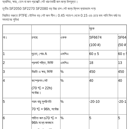
অ্যাসিড, ক্ষার, তেল বা জল প্রজেক্ট গেট ধারণকারী জল জন্য উপযুক্ত।
তৃতীয় SF2050 SF2270 SF2080 বড় উচ্চ চাপ গেট জন্য ক্লিপ ক্যানভাস পণ্য
নিয়মিত শুরুতে PTFE যৌগিক বড় গেট জল সীল। 0.45 শতাংশ থেকে 0.15 এর চেয়ে কম পানি সিল ঘর্ষণের
সমমানের সুবিধা
সূচক
না।
চলছে
একক
SF6674
SF647
(100 #)
(50 #)
1
দৃঢ়তা, শোর A
এমপিএ
60 ± 5
60 ± 5
2
প্রসার্য শক্তি, মিনিট
এমপিএ
18
13
3
বিরতি এ ক্ষয়, মিনিট
%
450
450
4
কম্প্রেশন সেট
%
40
40
(70 ℃ × 22h)
সর্বোচ্চ।
5
গরম বায়ু সুপরিণতি
%
-20-10
-20-10
70 ℃ × 96h, সর্বোচ্চ
6
পাতিত জল s70 ℃ ×
%
5
5
96h মধ্যে জবজবে