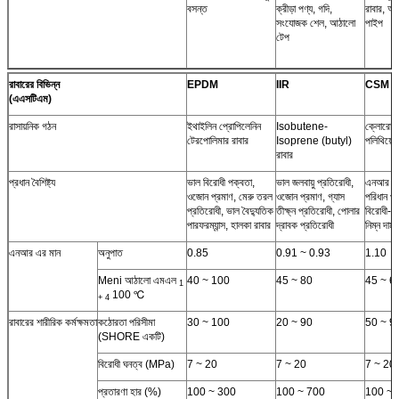
বসন্ত
ক্রীড়া পণ্য, গদি,
রাবার, আঠ
সংযোজক শেল, আঠালো
পাইপ
টেপ
রাবারের বিভিন্ন
EPDM
IIR
CSM
(এএসটিএম)
রাসায়নিক গঠন
ইথাইলিন প্রোপিলেনিন
Isobutene-
ক্লোরোস
টেরপোলিমার রাবার
Isoprene (butyl)
পলিথিয়েল
রাবার
প্রধান বৈশিষ্ট্য
ভাল বিরোধী পক্বতা,
ভাল জলবায়ু প্রতিরোধী,
এনআর তুল
ওজোন প্রমাণ, মেরু তরল
ওজোন প্রমাণ, গ্যাস
পরিধান প
প্রতিরোধী, ভাল বৈদ্যুতিক
তীক্ষ্ন প্রতিরোধী, পোলার
বিরোধী-প
পারফরম্যান্স, হালকা রাবার
দ্রাবক প্রতিরোধী
নিম্ন দাম
এনআর এর মান
অনুপাত
0.85
0.91 ~ 0.93
1.10
Meni আঠালো এমএল
40 ~ 100
45 ~ 80
45 ~ 6
1
100 ℃
+ 4
রাবারের শারীরিক কর্মক্ষমতা
কঠোরতা পরিসীমা
30 ~ 100
20 ~ 90
50 ~ 9
(SHORE একটি)
বিরোধী ঘনত্ব (MPa)
7 ~ 20
7 ~ 20
7 ~ 20
প্রতারণা হার (%)
100 ~ 300
100 ~ 700
100 ~ 