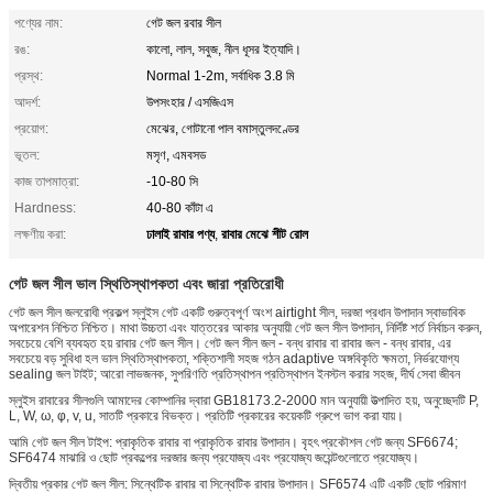
পণ্যের নাম:
গেট জল রবার সীল
রঙ:
কালো, লাল, সবুজ, নীল ধূসর ইত্যাদি।
প্রস্থ:
Normal 1-2m, সর্বাধিক 3.8 মি
আদর্শ:
উপসংহার / এসজিএস
প্রয়োগ:
মেঝের, গোটানো পাল বমাস্তুলদণ্ডের
ভূতল:
মসৃণ, এমবসড
কাজ তাপমাত্রা:
-10-80 সি
Hardness:
40-80 কাঁটা এ
ঢালাই রাবার পণ্য
রাবার মেঝে শীট রোল
লক্ষণীয় করা:
,
গেট জল সীল ভাল স্থিতিস্থাপকতা এবং জারা প্রতিরোধী
গেট জল সীল জলরোধী প্রকল্প স্লুইস গেট একটি গুরুত্বপূর্ণ অংশ airtight সীল, দরজা প্রধান উপাদান স্বাভাবিক
অপারেশন নিশ্চিত নিশ্চিত। মাথা উচ্চতা এবং যাত্তরের আকার অনুযায়ী গেট জল সীল উপাদান, নির্দিষ্ট শর্ত নির্বাচন করুন,
সবচেয়ে বেশি ব্যবহৃত হয় রাবার গেট জল সীল। গেট জল সীল জল - বন্ধ রাবার বা রাবার জল - বন্ধ রাবার, এর
সবচেয়ে বড় সুবিধা হল ভাল স্থিতিস্থাপকতা, শক্তিশালী সহজ গঠন adaptive অঙ্গবিকৃতি ক্ষমতা, নির্ভরযোগ্য
sealing জল টাইট; আরো লাভজনক, সুপরিণতি প্রতিস্থাপন প্রতিস্থাপন ইনস্টল করার সহজ, দীর্ঘ সেবা জীবন
স্লুইস রাবারের সীলগুলি আমাদের কোম্পানির দ্বারা GB18173.2-2000 মান অনুযায়ী উত্পাদিত হয়, অনুচ্ছেদটি P,
L, W, ω, φ, v, u, সাতটি প্রকারে বিভক্ত। প্রতিটি প্রকারের কয়েকটি গ্রুপে ভাগ করা যায়।
আমি গেট জল সীল টাইপ: প্রাকৃতিক রাবার বা প্রাকৃতিক রাবার উপাদান। বৃহৎ প্রকৌশল গেট জন্য SF6674;
SF6474 মাঝারি ও ছোট প্রকল্পের দরজার জন্য প্রযোজ্য এবং প্রযোজ্য জয়েন্টগুলোতে প্রযোজ্য।
দ্বিতীয় প্রকার গেট জল সীল: সিন্থেটিক রাবার বা সিন্থেটিক রাবার উপাদান। SF6574 এটি একটি ছোট পরিমাণ