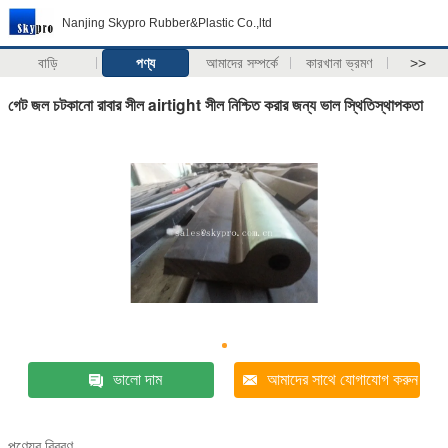
Nanjing Skypro Rubber&Plastic Co.,ltd
বাড়ি
পণ্য
আমাদের সম্পর্কে
কারখানা ভ্রমণ
>>
গেট জল চটকানো রাবার সীল airtight সীল নিশ্চিত করার জন্য ভাল স্থিতিস্থাপকতা
ভালো দাম
আমাদের সাথে যোগাযোগ করুন
পণ্যের বিবরণ