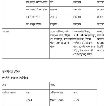
উচ্চ ঘনত্ব অজৈব এসিড
ভাল
চমত্কার
চমত্কার
কম ঘনত্ব অজৈব এসিড
চমত্কার
চমত্কার
চমত্কার
উচ্চ ঘনত্ব ক্ষার
চমত্কার
চমত্কার
চমত্কার
কম ঘনত্ব ক্ষারীয়
চমত্কার
চমত্কার
চমত্কার
আবেদন
তারের আস্তিন, অটো
অভ্যন্তরীণ টায়রা,
জলবায়ু প
আবহাওয়া ফালা, উইন্ডো
sulfuration ক্যাপসুল,
জারা আবর
এবং দরজা বুজ, বাষ্প রাবার
ছাদ উপকরণ, তারের
আস্তরণের
পাইপ, conveying
আস্তিন, উইন্ডো এবং
rubberi
লাইন
দরজা কুণ্ডলী, বাষ্প রাবার
বিরোধী ক্ষ
পাইপ, গরম প্রতিরোধী
রবার বেল
conveying লাইন
সহনশীলতা টেবিল
স্পেসিফিকেশন সহন পরিসীমা:
বেধ
প্রস্থ
মেট্রিক আকার
সহ্য
মেট্রিক আকার
সহ্য
± 0.1
500 ~ 2000
± 20