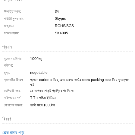
উৎপত্তি স্থল:
চীন
পরিচিতিমুলক নাম:
Skypro
সাক্ষ্যদান:
ROHS/SGS
মডেল নম্বার:
SK4005
প্রদান
ন্যূনতম চাহিদার
1000kg
পরিমাণ:
মূল্য:
negotiable
প্যাকেজিং বিবরণ:
প্রথমে carton এ নিয়ে, এবং তারপর কাঠের মামলার packing করাত দিয়ে পুনরুত্থান
ঘটে
ডেলিভারি সময়:
১০ আপনার পেমেন্ট প্রাপ্তির পর দিনের
পরিশোধের শর্ত:
T T বা পশ্চিম ইউনিয়ন
যোগানের ক্ষমতা:
প্রতি মাসে 1000টন
বিবরণ
মোল্ড রাবার পণ্য