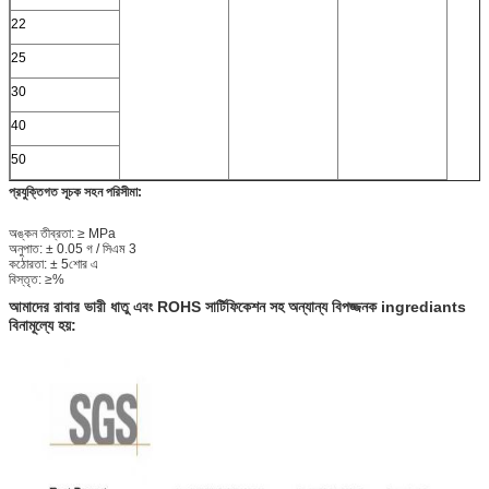
22
25
30
40
50
প্রযুক্তিগত সূচক সহন পরিসীমা:
অঙ্কন তীব্রতা: ≥ MPa
অনুপাত: ± 0.05 গ / সিএম 3
কঠোরতা: ± 5শোর এ
বিস্তৃত: ≥%
আমাদের রাবার ভারী ধাতু এবং ROHS সার্টিফিকেশন সহ অন্যান্য বিপজ্জনক ingrediants
বিনামূল্যে হয়: