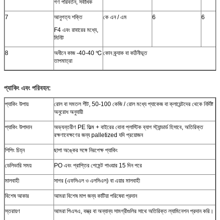
গণ পরিবর্তন, সর্বাধিক
7
আনুগত্য শক্তি
কে এন / এম
6
6
F4 এবং রাবারের মধ্যে,
মিনিট
8
অধীনে কাজ -40-40 ℃
কোন ক্র্যাক বা কঠিনীভূত
তাপমাত্রা
প্যাকিং এবং পরিবহন:
প্যাকিং উপায়
রোল বা সমতল শীট, 50-100 কেজি / রোল মধ্যে প্যাকেজ বা ক্লায়েন্টদের থেকে নির্দিষ্ট
অনুরোধ অনুযায়ী
প্যাকিং উপাদান
অভ্যন্তরীণ PE ফিল্ম + বাইরের বোনা প্লাস্টিক ব্যাগ স্ট্যান্ডার্ড হিসাবে, অতিরিক্ত
রক্ষণাবেক্ষণের জন্য palletized যদি প্রয়োজন
শিপিং চিহ্ন
ছাপা অঙ্কের সঙ্গে নিরপেক্ষ প্যাকিং
ডেলিভারি সময়
PO এবং প্রাপ্তির পেমেন্ট পাওয়ার 15 দিন পরে
মালবাহী
সাগর (এফসিএল ও এলসিএল) বা এয়ার মালবাহী
বিশেষ আকার
আমরা বিশেষ মাপ জন্য কাটিয়া পরিষেবা প্রদান
স্তরায়ণ
আমরা পিএসএ, বস্ত্র বা অন্যান্য সামগ্রীগুলির সাথে অতিরিক্ত ল্যামিনেশন প্রদান করি।