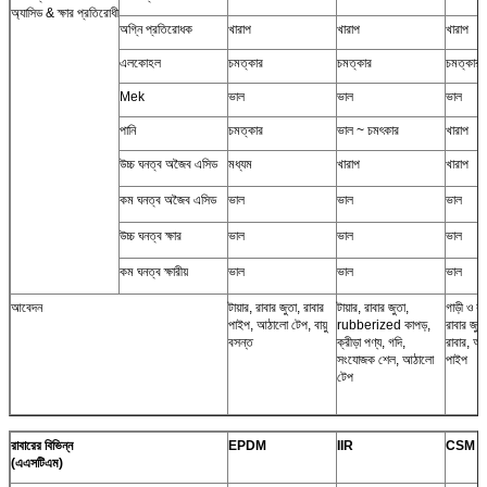
অ্যাসিড & ক্ষার প্রতিরোধী
অগ্নি প্রতিরোধক
খারাপ
খারাপ
খারাপ
এলকোহল
চমত্কার
চমত্কার
চমত্কার
Mek
ভাল
ভাল
ভাল
পানি
চমত্কার
ভাল ~ চমৎকার
খারাপ
উচ্চ ঘনত্ব অজৈব এসিড
মধ্যম
খারাপ
খারাপ
কম ঘনত্ব অজৈব এসিড
ভাল
ভাল
ভাল
উচ্চ ঘনত্ব ক্ষার
ভাল
ভাল
ভাল
কম ঘনত্ব ক্ষারীয়
ভাল
ভাল
ভাল
আবেদন
টায়ার, রাবার জুতা, রাবার
টায়ার, রাবার জুতা,
গাড়ী ও বায
পাইপ, আঠালো টেপ, বায়ু
rubberized কাপড়,
রাবার জু
বসন্ত
ক্রীড়া পণ্য, গদি,
রাবার, আঠ
সংযোজক শেল, আঠালো
পাইপ
টেপ
রাবারের বিভিন্ন
EPDM
IIR
CSM
(এএসটিএম)