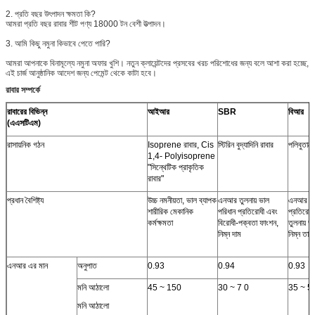
2. প্রতি বছর উৎপাদন ক্ষমতা কি?
আমরা প্রতি বছর রাবার শীট পণ্য 18000 টন বেশী উত্পাদন।
3. আমি কিছু নমুনা কিভাবে পেতে পারি?
আমরা আপনাকে বিনামূল্যে নমুনা অফার খুশি। নতুন ক্লায়েন্টদের প্রসবের খরচ পরিশোধের জন্য বলে আশা করা হচ্ছে,
এই চার্জ আনুষ্ঠানিক আদেশ জন্য পেমেন্ট থেকে কাটা হবে।
রাবার সম্পর্কে
রাবারের বিভিন্ন
আইআর
SBR
বিআর
(এএসটিএম)
রাসায়নিক গঠন
Isoprene রাবার, Cis
স্টিরিন বুদ্যাদিনি রাবার
পলিবুতাদে
1,4- Polyisoprene
"সিন্থেটিক প্রাকৃতিক
রাবার"
প্রধান বৈশিষ্ট্য
উচ্চ নমনীয়তা, ভাল ব্যাপক
এনআর তুলনায় ভাল
এনআর সঙ্
শারীরিক মেকানিক
পরিধান প্রতিরোধী এবং
প্রতিরো
কর্মক্ষমতা
বিরোধী-পক্বতা ফাংশন,
তুলনায় ভ
নিম্ন দাম
নিম্ন তাপ
এনআর এর মান
অনুপাত
0.93
0.94
0.93
মনি আঠালো
45 ~ 150
30 ~ 7 0
35 ~ 5
মনি আঠালো