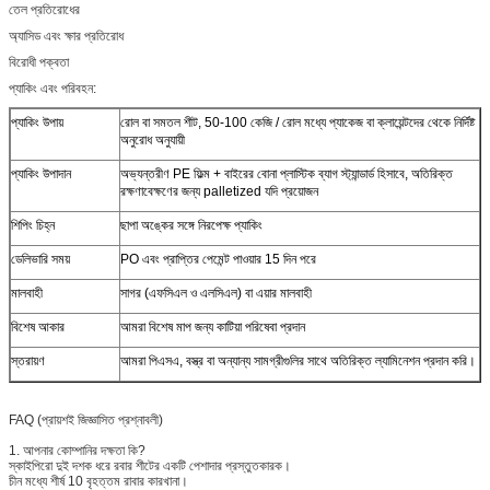
তেল প্রতিরোধের
অ্যাসিড এবং ক্ষার প্রতিরোধ
বিরোধী পক্বতা
প্যাকিং এবং পরিবহন:
প্যাকিং উপায়
রোল বা সমতল শীট, 50-100 কেজি / রোল মধ্যে প্যাকেজ বা ক্লায়েন্টদের থেকে নির্দিষ্ট
অনুরোধ অনুযায়ী
প্যাকিং উপাদান
অভ্যন্তরীণ PE ফিল্ম + বাইরের বোনা প্লাস্টিক ব্যাগ স্ট্যান্ডার্ড হিসাবে, অতিরিক্ত
রক্ষণাবেক্ষণের জন্য palletized যদি প্রয়োজন
শিপিং চিহ্ন
ছাপা অঙ্কের সঙ্গে নিরপেক্ষ প্যাকিং
ডেলিভারি সময়
PO এবং প্রাপ্তির পেমেন্ট পাওয়ার 15 দিন পরে
মালবাহী
সাগর (এফসিএল ও এলসিএল) বা এয়ার মালবাহী
বিশেষ আকার
আমরা বিশেষ মাপ জন্য কাটিয়া পরিষেবা প্রদান
স্তরায়ণ
আমরা পিএসএ, বস্ত্র বা অন্যান্য সামগ্রীগুলির সাথে অতিরিক্ত ল্যামিনেশন প্রদান করি।
FAQ (প্রায়শই জিজ্ঞাসিত প্রশ্নাবলী)
1. আপনার কোম্পানির দক্ষতা কি?
স্কাইপিরো দুই দশক ধরে রবার শীটের একটি পেশাদার প্রস্তুতকারক।
চীন মধ্যে শীর্ষ 10 বৃহত্তম রাবার কারখানা।