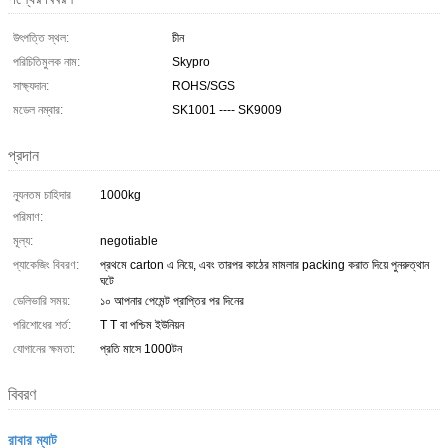
উৎপত্তি স্থল:
চীন
পরিচিতিমুলক নাম:
Skypro
সাক্ষ্যদান:
ROHS/SGS
মডেল নম্বার:
SK1001 ---- SK9009
প্রদান
ন্যূনতম চাহিদার
1000kg
পরিমাণ:
মূল্য:
negotiable
প্যাকেজিং বিবরণ:
প্রথমে carton এ নিয়ে, এবং তারপর কাঠের মামলার packing করাত দিয়ে পুনরুত্থান
ঘটে
ডেলিভারি সময়:
১০ আপনার পেমেন্ট প্রাপ্তির পর দিনের
পরিশোধের শর্ত:
T T বা পশ্চিম ইউনিয়ন
যোগানের ক্ষমতা:
প্রতি মাসে 1000টন
বিবরণ
রাবার ম্যাট