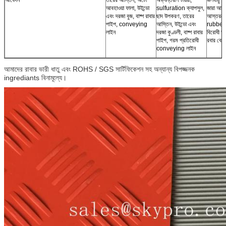
আবহাওয়া ফালা, উইন্ডো
sulfuration ক্যাপসুল,
জারা আবর
এবং দরজা বুজ, বাষ্প রাবার
ছাদ উপকরণ, তারের
আস্তরণের
পাইপ, conveying
আস্তিন, উইন্ডো এবং
rubberi
লাইন
দরজা কুণ্ডলী, বাষ্প রাবার
বিরোধী ক্ষ
পাইপ, গরম প্রতিরোধী
রবার বেল
conveying লাইন
আমাদের রাবার ভারী ধাতু এবং ROHS / SGS সার্টিফিকেশন সহ অন্যান্য বিপজ্জনক
ingrediants বিনামূল্যে।