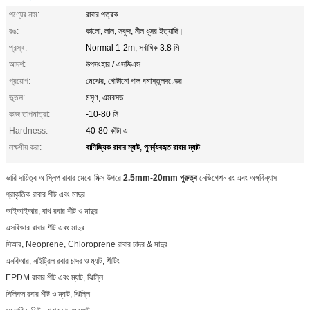
পণ্যের নাম:
রাবার পত্রক
রঙ:
কালো, লাল, সবুজ, নীল ধূসর ইত্যাদি।
প্রস্থ:
Normal 1-2m, সর্বাধিক 3.8 মি
আদর্শ:
উপসংহার / এসজিএস
প্রয়োগ:
মেঝের, গোটানো পাল বমাস্তুলদণ্ডের
ভূতল:
মসৃণ, এমবসড
কাজ তাপমাত্রা:
-10-80 সি
Hardness:
40-80 কাঁটা এ
বাণিজ্যিক রাবার ম্যাট
পুনর্ব্যবহৃত রাবার ম্যাট
লক্ষণীয় করা:
,
ভারি দায়িত্ব অ স্লিপ রাবার মেঝে মিক্স উপরে
2.5mm-20mm পুরুত্ব
নেভিগেশন রং এবং অঙ্গবিন্যাস
প্রাকৃতিক রাবার শীট এবং মাদুর
আইআইআর, বাথ রবার শীট ও মাদুর
এসবিআর রাবার শীট এবং মাদুর
সিআর, Neoprene, Chloroprene রাবার চাদর & মাদুর
এনবিআর, নাইট্রিল রবার চাদর ও ম্যাট, শীটিং
EPDM রাবার শীট এবং ম্যাট, ঝিল্লি
সিলিকন রবার শীট ও ম্যাট, ঝিল্লি