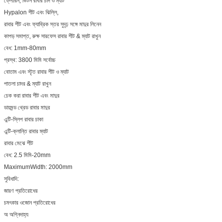
ফ্লোরিন, ভিটন রাবার চাদ ও ম্যাট
Hypalon শীট এবং ঝিল্লি,
রাবার শীট এবং ফ্যাব্রিক স্তর সুদৃঢ় সঙ্গে মাদুর লিনেন
কাপড় সমাপ্ত, রুক্ষ সারফেস রাবার শীট & ম্যাট রাখুন
বেধ: 1mm-80mm
প্রস্থ: 3800 মিমি সর্বোচ্চ
বোতাম এবং স্টৃত রাবার শীট ও ম্যাট
পাতলা চাদর & ম্যাট রাখুন
চেক করা রাবার শীট এবং মাদুর
ডায়মন্ড থ্রেড রাবার মাদুর
এন্টি-স্লিপ রাবার চাকা
এন্টি-ক্লান্তি রাবার ম্যাট
রাবার মেঝে শীট
বেধ: 2.5 মিমি-20mm
MaximumWidth: 2000mm
সুবিধাদি:
জারণ প্রতিরোধের
চমৎকার ওজোন প্রতিরোধের
অ অগ্নিদাহ্য