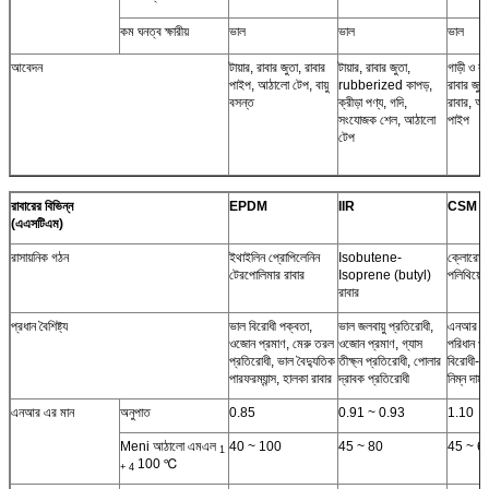
কম ঘনত্ব ক্ষারীয়
ভাল
ভাল
ভাল
আবেদন
টায়ার, রাবার জুতা, রাবার
টায়ার, রাবার জুতা,
গাড়ী ও বায
পাইপ, আঠালো টেপ, বায়ু
rubberized কাপড়,
রাবার জু
বসন্ত
ক্রীড়া পণ্য, গদি,
রাবার, আঠ
সংযোজক শেল, আঠালো
পাইপ
টেপ
রাবারের বিভিন্ন
EPDM
IIR
CSM
(এএসটিএম)
রাসায়নিক গঠন
ইথাইলিন প্রোপিলেনিন
Isobutene-
ক্লোরোস
টেরপোলিমার রাবার
Isoprene (butyl)
পলিথিয়েল
রাবার
প্রধান বৈশিষ্ট্য
ভাল বিরোধী পক্বতা,
ভাল জলবায়ু প্রতিরোধী,
এনআর তুল
ওজোন প্রমাণ, মেরু তরল
ওজোন প্রমাণ, গ্যাস
পরিধান প
প্রতিরোধী, ভাল বৈদ্যুতিক
তীক্ষ্ন প্রতিরোধী, পোলার
বিরোধী-প
পারফরম্যান্স, হালকা রাবার
দ্রাবক প্রতিরোধী
নিম্ন দাম
এনআর এর মান
অনুপাত
0.85
0.91 ~ 0.93
1.10
Meni আঠালো এমএল
40 ~ 100
45 ~ 80
45 ~ 6
1
100 ℃
+ 4