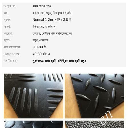
পণ্যের নাম:
রাবার মেঝে মাদুর
রঙ:
কালো, লাল, সবুজ, নীল ধূসর ইত্যাদি।
প্রস্থ:
Normal 1-2m, সর্বাধিক 3.8 মি
আদর্শ:
উপসংহার / এসজিএস
প্রয়োগ:
মেঝের, গোটানো পাল বমাস্তুলদণ্ডের
ভূতল:
মসৃণ, এমবসড
কাজ তাপমাত্রা:
-10-80 সি
Hardness:
40-80 কাঁটা এ
পুনর্ব্যবহৃত রাবার ম্যাট
বাণিজ্যিক রাবার ম্যাট রাখুন
লক্ষণীয় করা:
,