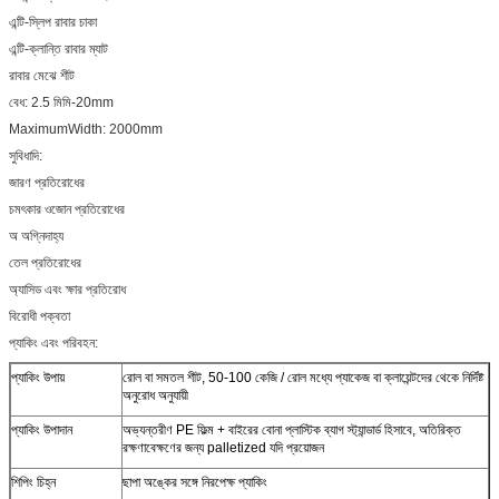
এন্টি-স্লিপ রাবার চাকা
এন্টি-ক্লান্তি রাবার ম্যাট
রাবার মেঝে শীট
বেধ: 2.5 মিমি-20mm
MaximumWidth: 2000mm
সুবিধাদি:
জারণ প্রতিরোধের
চমৎকার ওজোন প্রতিরোধের
অ অগ্নিদাহ্য
তেল প্রতিরোধের
অ্যাসিড এবং ক্ষার প্রতিরোধ
বিরোধী পক্বতা
প্যাকিং এবং পরিবহন:
প্যাকিং উপায়
রোল বা সমতল শীট, 50-100 কেজি / রোল মধ্যে প্যাকেজ বা ক্লায়েন্টদের থেকে নির্দিষ্ট
অনুরোধ অনুযায়ী
প্যাকিং উপাদান
অভ্যন্তরীণ PE ফিল্ম + বাইরের বোনা প্লাস্টিক ব্যাগ স্ট্যান্ডার্ড হিসাবে, অতিরিক্ত
রক্ষণাবেক্ষণের জন্য palletized যদি প্রয়োজন
শিপিং চিহ্ন
ছাপা অঙ্কের সঙ্গে নিরপেক্ষ প্যাকিং