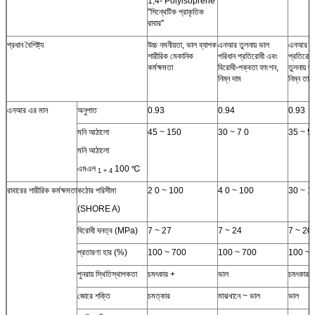
1,4- Polyisoprene
"সিন্থেটিক প্রাকৃতিক
রাবার"
প্রধান বৈশিষ্ট্য
উচ্চ নমনীয়তা, ভাল ব্যাপক
এনআর তুলনায় ভাল
এনআর সঙ্
শারীরিক মেকানিক
পরিধান প্রতিরোধী এবং
প্রতিরো
কর্মক্ষমতা
বিরোধী-পক্বতা ফাংশন,
তুলনায় ভ
নিম্ন দাম
নিম্ন তাপ
এনআর এর মান
অনুপাত
0.93
0.94
0.93
মনি আঠালো
45 ~ 150
30 ~ 7 0
35 ~ 5
মনি আঠালো
এমএল
100 ℃
1 + 4
রাবারের শারীরিক কর্মক্ষমতা
কঠোর পরিসীমা
2 0 ~ 100
4 0 ~ 100
30 ~ 1
(SHORE A)
বিরোধী ঘনত্ব (MPa)
7 ~ 27
7 ~ 24
7 ~ 20
প্রতারণা হার (%)
100 ~ 700
100 ~ 700
100 ~ 
পুনরায় স্থিতিস্থাপকতা
চমৎকার +
ভাল
চমৎকার 
জোরে শক্তি
চমত্কার
মাঝখানে ~ ভাল
ভাল