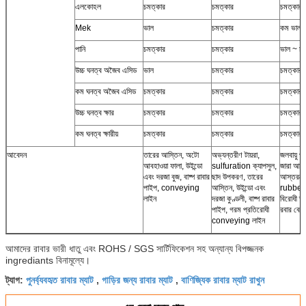
এলকোহল
চমত্কার
চমত্কার
চমত্কার
Mek
ভাল
চমত্কার
কম ভাল
পানি
চমত্কার
চমত্কার
ভাল ~ চম
উচ্চ ঘনত্ব অজৈব এসিড
ভাল
চমত্কার
চমত্কার
কম ঘনত্ব অজৈব এসিড
চমত্কার
চমত্কার
চমত্কার
উচ্চ ঘনত্ব ক্ষার
চমত্কার
চমত্কার
চমত্কার
কম ঘনত্ব ক্ষারীয়
চমত্কার
চমত্কার
চমত্কার
আবেদন
তারের আস্তিন, অটো
অভ্যন্তরীণ টায়রা,
জলবায়ু প
আবহাওয়া ফালা, উইন্ডো
sulfuration ক্যাপসুল,
জারা আবর
এবং দরজা বুজ, বাষ্প রাবার
ছাদ উপকরণ, তারের
আস্তরণের
পাইপ, conveying
আস্তিন, উইন্ডো এবং
rubberi
লাইন
দরজা কুণ্ডলী, বাষ্প রাবার
বিরোধী ক্ষ
পাইপ, গরম প্রতিরোধী
রবার বেল
conveying লাইন
আমাদের রাবার ভারী ধাতু এবং ROHS / SGS সার্টিফিকেশন সহ অন্যান্য বিপজ্জনক
ingrediants বিনামূল্যে।
পুনর্ব্যবহৃত রাবার ম্যাট
গাড়ির জন্য রাবার ম্যাট
বাণিজ্যিক রাবার ম্যাট রাখুন
ট্যাগ:
,
,