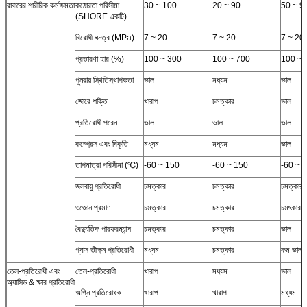
রাবারের শারীরিক কর্মক্ষমতা
কঠোরতা পরিসীমা
30 ~ 100
20 ~ 90
50 ~ 9
(SHORE একটি)
বিরোধী ঘনত্ব (MPa)
7 ~ 20
7 ~ 20
7 ~ 20
প্রতারণা হার (%)
100 ~ 300
100 ~ 700
100 ~ 
পুনরায় স্থিতিস্থাপকতা
ভাল
মধ্যম
ভাল
জোরে শক্তি
খারাপ
চমত্কার
ভাল
প্রতিরোধী পরেন
ভাল
ভাল
ভাল
কম্প্রেস এবং বিকৃতি
মধ্যম
মধ্যম
ভাল
তাপমাত্রা পরিসীমা (℃)
-60 ~ 150
-60 ~ 150
-60 ~ 
জলবায়ু প্রতিরোধী
চমত্কার
চমত্কার
চমত্কার
ওজোন প্রমাণ
চমত্কার
চমত্কার
চমৎকার 
বৈদ্যুতিক পারফরম্যান্স
চমত্কার
চমত্কার
ভাল
গ্যাস তীক্ষ্ন প্রতিরোধী
মধ্যম
চমত্কার
কম ভাল
তেল-প্রতিরোধী এবং
তেল-প্রতিরোধী
খারাপ
মধ্যম
ভাল
অ্যাসিড & ক্ষার প্রতিরোধী
অগ্নি প্রতিরোধক
খারাপ
খারাপ
মধ্যম