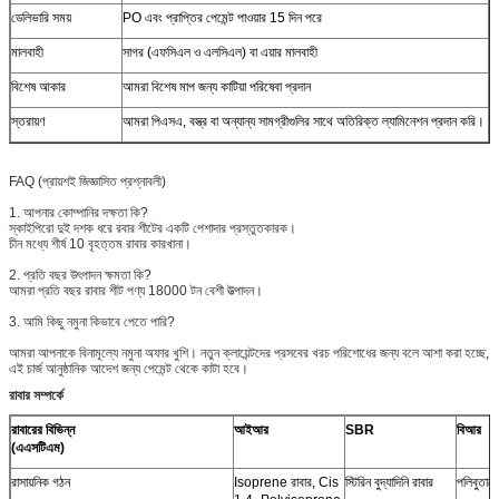
ডেলিভারি সময়
PO এবং প্রাপ্তির পেমেন্ট পাওয়ার 15 দিন পরে
মালবাহী
সাগর (এফসিএল ও এলসিএল) বা এয়ার মালবাহী
বিশেষ আকার
আমরা বিশেষ মাপ জন্য কাটিয়া পরিষেবা প্রদান
স্তরায়ণ
আমরা পিএসএ, বস্ত্র বা অন্যান্য সামগ্রীগুলির সাথে অতিরিক্ত ল্যামিনেশন প্রদান করি।
FAQ (প্রায়শই জিজ্ঞাসিত প্রশ্নাবলী)
1. আপনার কোম্পানির দক্ষতা কি?
স্কাইপিরো দুই দশক ধরে রবার শীটের একটি পেশাদার প্রস্তুতকারক।
চীন মধ্যে শীর্ষ 10 বৃহত্তম রাবার কারখানা।
2. প্রতি বছর উৎপাদন ক্ষমতা কি?
আমরা প্রতি বছর রাবার শীট পণ্য 18000 টন বেশী উত্পাদন।
3. আমি কিছু নমুনা কিভাবে পেতে পারি?
আমরা আপনাকে বিনামূল্যে নমুনা অফার খুশি। নতুন ক্লায়েন্টদের প্রসবের খরচ পরিশোধের জন্য বলে আশা করা হচ্ছে,
এই চার্জ আনুষ্ঠানিক আদেশ জন্য পেমেন্ট থেকে কাটা হবে।
রাবার সম্পর্কে
রাবারের বিভিন্ন
আইআর
SBR
বিআর
(এএসটিএম)
রাসায়নিক গঠন
Isoprene রাবার, Cis
স্টিরিন বুদ্যাদিনি রাবার
পলিবুতাদে