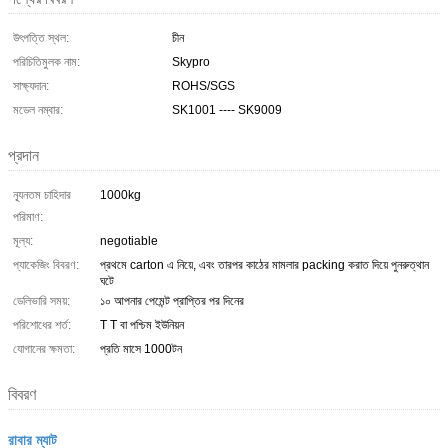
উৎপত্তি স্থল:
চীন
পরিচিতিমুলক নাম:
Skypro
সাক্ষ্যদান:
ROHS/SGS
মডেল নম্বার:
SK1001 ---- SK9009
প্রদান
ন্যূনতম চাহিদার
1000kg
পরিমাণ:
মূল্য:
negotiable
প্যাকেজিং বিবরণ:
প্রথমে carton এ নিয়ে, এবং তারপর কাঠের মামলার packing করাত দিয়ে পুনরুত্থান
ঘটে
ডেলিভারি সময়:
১০ আপনার পেমেন্ট প্রাপ্তির পর দিনের
পরিশোধের শর্ত:
T T বা পশ্চিম ইউনিয়ন
যোগানের ক্ষমতা:
প্রতি মাসে 1000টন
বিবরণ
রাবার ম্যাট