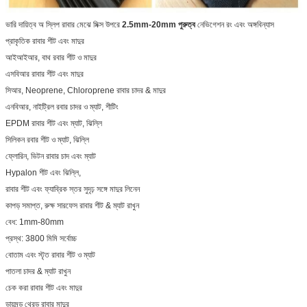
ভারি দায়িত্ব অ স্লিপ রাবার মেঝে মিক্স উপরে
2.5mm-20mm পুরুত্ব
নেভিগেশন রং এবং অঙ্গবিন্যাস
প্রাকৃতিক রাবার শীট এবং মাদুর
আইআইআর, বাথ রবার শীট ও মাদুর
এসবিআর রাবার শীট এবং মাদুর
সিআর, Neoprene, Chloroprene রাবার চাদর & মাদুর
এনবিআর, নাইট্রিল রবার চাদর ও ম্যাট, শীটিং
EPDM রাবার শীট এবং ম্যাট, ঝিল্লি
সিলিকন রবার শীট ও ম্যাট, ঝিল্লি
ফ্লোরিন, ভিটন রাবার চাদ এবং ম্যাট
Hypalon শীট এবং ঝিল্লি,
রাবার শীট এবং ফ্যাব্রিক স্তর সুদৃঢ় সঙ্গে মাদুর লিনেন
কাপড় সমাপ্ত, রুক্ষ সারফেস রাবার শীট & ম্যাট রাখুন
বেধ: 1mm-80mm
প্রস্থ: 3800 মিমি সর্বোচ্চ
বোতাম এবং স্টৃত রাবার শীট ও ম্যাট
পাতলা চাদর & ম্যাট রাখুন
চেক করা রাবার শীট এবং মাদুর
ডায়মন্ড থ্রেড রাবার মাদুর