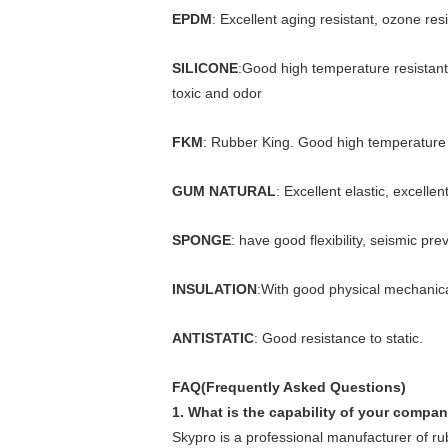
EPDM
: Excellent aging resistant, ozone res
SILICONE
:Good high temperature resistant. 
toxic and odor
FKM
: Rubber King. Good high temperature re
GUM NATURAL
: Excellent elastic, excellen
SPONGE
: have good flexibility, seismic pre
INSULATION
:With good physical mechanica
ANTISTATIC
: Good resistance to static.
FAQ(Frequently Asked Questions)
1. What is the capability of your compa
Skypro is a professional manufacturer of r