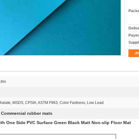
Packa
Deliv
Payme
Supply
যো
.8m
alate, MSDS, CPSIA, ASTM F963, Color Fastness, Low Lead
Commercial rubber mats
,
ith One Side PVC Surface Green Black Matt Non-slip Floor Mat