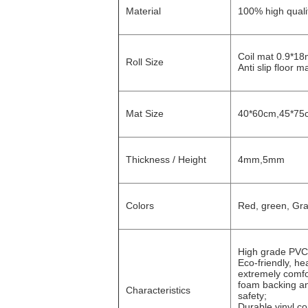
Material
100% high qual
Coil mat 0.9*1
Roll Size
Anti slip floor
Mat Size
40*60cm,45*75
Thickness / Height
4mm,5mm
Colors
Red, green, Gra
High grade PVC 
Eco-friendly, hea
extremely comfor
foam backing an
Characteristics
safety;
Durable vinyl c