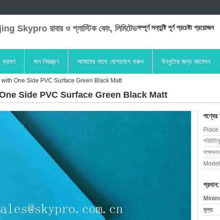
ng Skypro রাবার ও প্লাস্টিক কোং, লিমিটেড
সম্পূর্ণ সন্তুষ্টি পূর্ণ প্রচেষ্টা প্রয়োজন
া ভ্রমণ
মান নিয়ন্ত্রণ
আমাদের সাথে যোগাযোগ করুন
উদ্ধৃতির জন্য আবেদন
 with One Side PVC Surface Green Black Matt
 One Side PVC Surface Green Black Matt
পণ্যের
Place 
পরিচিতিম
সাক্ষ্যদান
Model
প্রদান:
Minim
মূল্য: