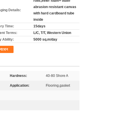
rolls,inner foam+ outer
abrasion resistant canvas
ging Details:
with hard cardboard tube
inside
ery Time:
15days
nt Terms:
L/C, T/T, Western Union
 Ability:
5000 sq.m/day
গাযোগ
Hardness:
40-80 Shore A
Application:
Flooring,gasket