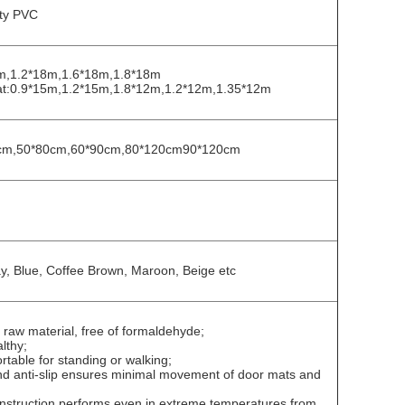
ity PVC
8m,1.2*18m,1.6*18m,1.8*18m
 mat:0.9*15m,1.2*15m,1.8*12m,1.2*12m,1.35*12m
cm,50*80cm,60*90cm,80*120cm90*120cm
y, Blue, Coffee Brown, Maroon, Beige etc
raw material, free of formaldehyde;
lthy;
table for standing or walking;
d anti-slip ensures minimal movement of door mats and
onstruction performs even in extreme temperatures from