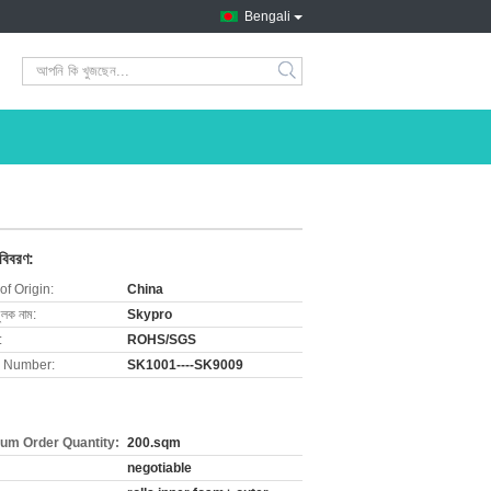
Bengali
search
 বিবরণ:
of Origin:
China
ুলক নাম:
Skypro
:
ROHS/SGS
 Number:
SK1001----SK9009
um Order Quantity:
200.sqm
negotiable