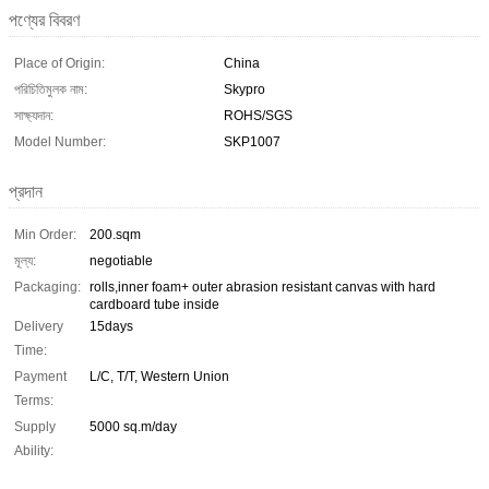
পণ্যের বিবরণ
Place of Origin:
China
পরিচিতিমুলক নাম:
Skypro
সাক্ষ্যদান:
ROHS/SGS
Model Number:
SKP1007
প্রদান
Min Order:
200.sqm
মূল্য:
negotiable
Packaging:
rolls,inner foam+ outer abrasion resistant canvas with hard
cardboard tube inside
Delivery
15days
Time:
Payment
L/C, T/T, Western Union
Terms:
Supply
5000 sq.m/day
Ability: