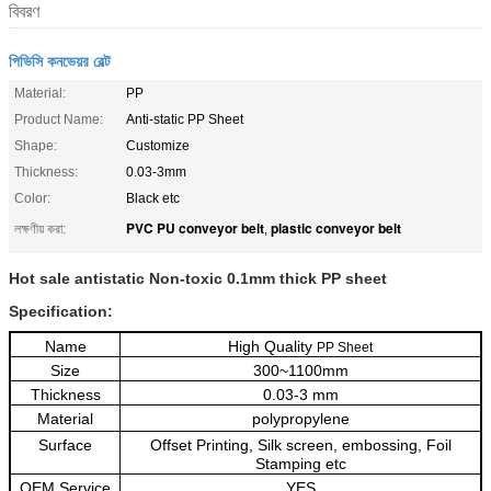
বিবরণ
পিভিসি কনভেয়র বেল্ট
Material:
PP
Product Name:
Anti-static PP Sheet
Shape:
Customize
Thickness:
0.03-3mm
Color:
Black etc
PVC PU conveyor belt
plastic conveyor belt
লক্ষণীয় করা:
,
Hot sale antistatic Non-toxic 0.1mm thick PP sheet
Specification:
Name
High Quality
PP Sheet
Size
300~1100mm
Thickness
0.03-3 mm
Material
polypropylene
Surface
Offset Printing, Silk screen, embossing, Foil
Stamping etc
OEM Service
YES