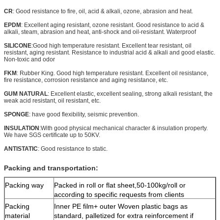
CR
: Good resistance to fire, oil, acid & alkali, ozone, abrasion and heat.
EPDM
: Excellent aging resistant, ozone resistant. Good resistance to acid &
alkali, steam, abrasion and heat, anti-shock and oil-resistant. Waterproof
SILICONE
:Good high temperature resistant. Excellent tear resistant, oil
resistant, aging resistant. Resistance to industrial acid & alkali and good elastic.
Non-toxic and odor
FKM
: Rubber King. Good high temperature resistant. Excellent oil resistance,
fire resistance, corrosion resistance and aging resistance, etc.
GUM NATURAL
: Excellent elastic, excellent sealing, strong alkali resistant, the
weak acid resistant, oil resistant, etc.
SPONGE
: have good flexibility, seismic prevention.
INSULATION
:With good physical mechanical character & insulation property.
We have SGS certificate up to 50KV.
ANTISTATIC
: Good resistance to static.
Packing and transportation:
Packing way
Packed in roll or flat sheet,50-100kg/roll or
according to specific requests from clients
Packing
Inner PE film+ outer Woven plastic bags as
material
standard, palletized for extra reinforcement if