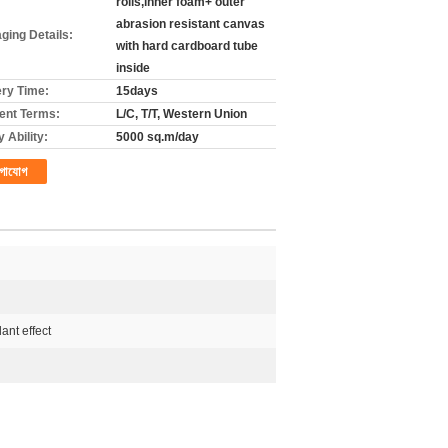
rolls,inner foam+ outer
abrasion resistant canvas
ging Details:
with hard cardboard tube
inside
ery Time:
15days
nt Terms:
L/C, T/T, Western Union
 Ability:
5000 sq.m/day
গাযোগ
ant effect