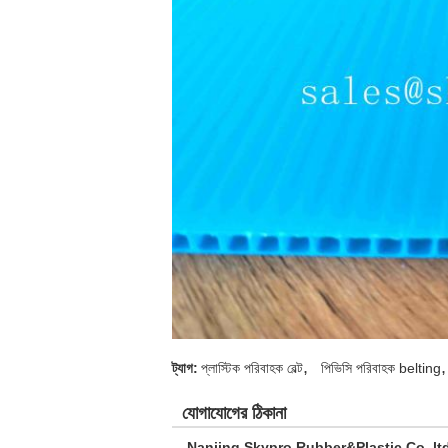
,
,
ট্যাগ:
প্লাস্টিক পরিবাহক বেল্ট
পিভিসি পরিবাহক belting
যোগাযোগের ঠিকানা
Nanjing Skypro Rubber&Plastic Co.,lt