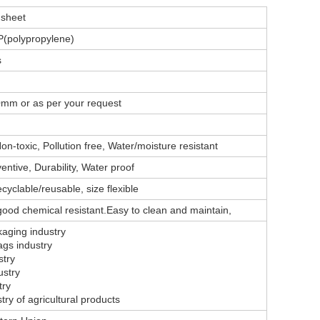
 sheet
P(polypropylene)
s
m or as per your request
on-toxic, Pollution free, Water/moisture resistant
entive, Durability, Water proof
ecyclable/reusable, size flexible
 good chemical resistant.Easy to clean and maintain,
kaging industry
gs industry
stry
ustry
try
try of agricultural products