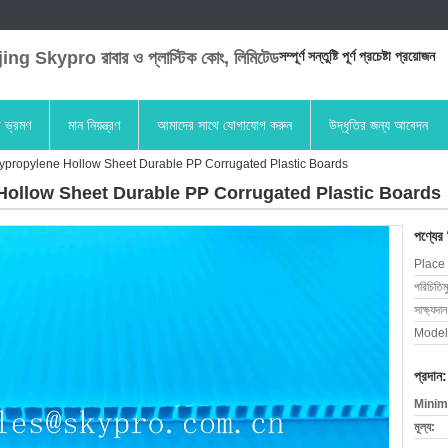
ng Skypro রাবার ও প্লাস্টিক কোং, লিমিটেড
সম্পূর্ণ সন্তুষ্টি পূর্ণ প্রচেষ্টা প্রয়োজন
া ভ্রমণ
মান নিয়ন্ত্রণ
আমাদের সাথে যোগাযোগ করুন
উদ্ধৃতির জন্য আবেদন
olypropylene Hollow Sheet Durable PP Corrugated Plastic Boards
 Hollow Sheet Durable PP Corrugated Plastic Boards
পণ্যের
Place 
পরিচিতিম
সাক্ষ্যদান
Model
প্রদান:
Minim
মূল্য: