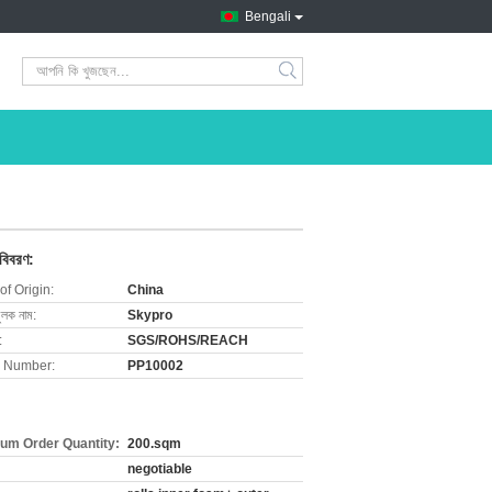
Bengali
search
 বিবরণ:
of Origin:
China
ুলক নাম:
Skypro
:
SGS/ROHS/REACH
 Number:
PP10002
um Order Quantity:
200.sqm
negotiable