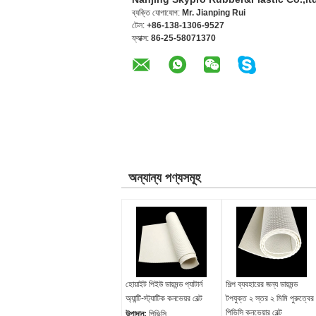
ব্যক্তি যোগাযোগ:
Mr. Jianping Rui
টেল:
+86-138-1306-9527
ফ্যাক্স:
86-25-58071370
অন্যান্য পণ্যসমূহ
হোয়াইট পিইউ ডায়মন্ড প্যাটার্ন
শিল্প ব্যবহারের জন্য ডায়মন্ড
অ্যান্টি-স্ট্যাটিক কনভেয়র বেল্ট
টপযুক্ত ২ স্তর ২ মিমি পুরুত্বের
পিভিসি কনভেয়ার বেল্ট
উপাদান:
পিভিসি