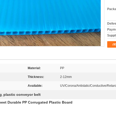
Packa
Deliv
Payme
Supply
যো
Material:
PP
Thickness:
2-12mm
Available:
UV/Corona/Antistatic/Conductive/Retard
g
plastic conveyor belt
,
heet Durable PP Corrugated Plastic Board