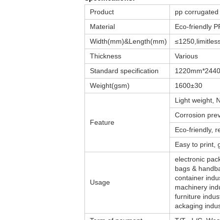
Product
pp corrugated
Material
Eco-friendly P
Width(mm)&Length(mm)
≤1250,limitles
Thickness
Various
Standard specification
1220mm*2440m
Weight(gsm)
1600±30
Light weight, N
Corrosion prev
Feature
Eco-friendly, r
Easy to print,
electronic pac
bags & handba
container indu
Usage
machinery ind
furniture indus
ackaging indus