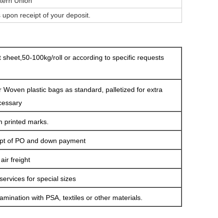
stern Union
 upon receipt of your deposit.
at sheet,50-100kg/roll or according to specific requests
r Woven plastic bags as standard, palletized for extra
cessary
h printed marks.
ipt of PO and down payment
ir freight
services for special sizes
amination with PSA, textiles or other materials.