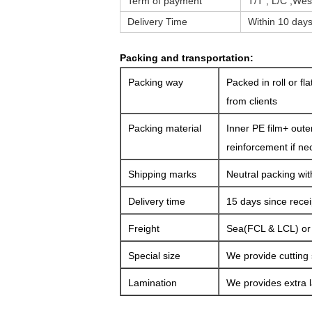
Term of payment
T/T , L/C ,We
Delivery Time
Within 10 days
Packing and transportation:
Packing way
Packed in roll or fl
from clients
Packing material
Inner PE film+ oute
reinforcement if ne
Shipping marks
Neutral packing wit
Delivery time
15 days since rece
Freight
Sea(FCL & LCL) or a
Special size
We provide cutting 
Lamination
We provides extra l