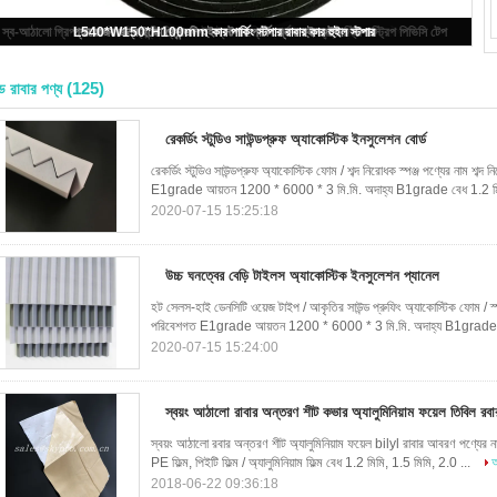
জলরোধী সিলিং স্ট্রিপ নিওপ্রিন একতরফা আঠালো নিওপ্রিন সিল উচ্চ ঘনত্বের ফেনা টেপ
(125)
্ড রাবার পণ্য
রেকর্ডিং স্টুডিও সাউন্ডপ্রুফ অ্যাকোস্টিক ইনসুলেশন বোর্ড
রেকর্ডিং স্টুডিও সাউন্ডপ্রুফ অ্যাকোস্টিক ফোম / শব্দ নিরোধক স্পঞ্জ পণ্যের নাম 
E1grade আয়তন 1200 * 6000 * 3 মি.মি. অদাহ্য B1grade বেধ 1.2 মি
2020-07-15 15:25:18
উচ্চ ঘনত্বের বেড়ি টাইলস অ্যাকোস্টিক ইনসুলেশন প্যানেল
হট সেলস-হাই ডেনসিটি ওয়েজ টাইপ / আকৃতির সাউন্ড প্রুফিং অ্যাকোস্টিক ফোম / স
পরিবেশগত E1grade আয়তন 1200 * 6000 * 3 মি.মি. অদাহ্য B1grade 
2020-07-15 15:24:00
স্বয়ং আঠালো রাবার অন্তরণ শীট কভার অ্যালুমিনিয়াম ফয়েল তিবিল রবা
স্বয়ং আঠালো রবার অন্তরণ শীট অ্যালুমিনিয়াম ফয়েল bilyl রাবার আবরণ পণ্যের
PE ফিল্ম, পিইটি ফিল্ম / অ্যালুমিনিয়াম ফিল্ম বেধ 1.2 মিমি, 1.5 মিমি, 2.0 ...
আ
2018-06-22 09:36:18