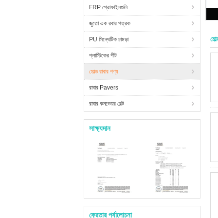
FRP প্রোফাইলগুলি
জুতো এক রবার পত্রক
মোল
PU সিন্থেটিক চামড়া
প্লাস্টিকের শীট
মোল্ড রাবার পণ্য
রাবার Pavers
রাবার কনভেয়র বেল্ট
সাক্ষ্যদান
ক্রেতার পর্যালোচনা