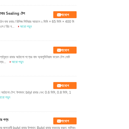
ম রাবার Sealing টেপ
যোগাযোগ
গঠন বাথ রবার / রিলিজ লিনিয়ার আয়তন ২ মিমি × 65 মিমি × 400 মি
স / রিচ ব...
আরো পড়ুন
যোগাযোগ
্বযুক্ত রাবার আঠালো পণ্যের নাম অ্যালুমিনিয়াম ফয়েল টেপ মোট
ক্র...
আরো পড়ুন
যোগাযোগ
 স্ব আঠালো টেপ: উপাদান: bilyl রাবার বেধ: 0.6 মিমি, 0.8 মিমি, 1
রো পড়ুন
ার পণ্য
যোগাযোগ
ানের জলরোধী butyl রাবার উপাদান: Butyl রাবার ব্যবহার করুন: মাস্কিং