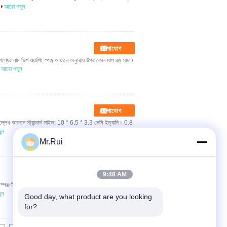
আরো পড়ুন
যোগাযোগ
েখ পণ্যের নাম ডিশ ওয়াশিং স্পঞ্জ আয়তন অনুরোধ উপর কোন মাপ রঙ সাদা /
আরো পড়ুন
যোগাযোগ
ষ উল্লেখ আয়তন স্ট্যান্ডার্ড সাইজ: 10 * 6.5 * 3.3 সেমি ইত্যাদি। 0.8
ুন
Mr.Rui
যোগাযোগ
9:48 AM
শিং স্পঞ্জ বিশেষ উল্লেখ পণ্যের নাম পরিষ্কার ফেনা উপাদান Melamine
ুন
Good day, what product are you looking 
for?