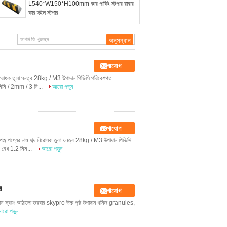
L540*W150*H100mm কার পার্কিং স্টপার রাবার
কার হুইল স্টপার
যোগাযোগ
শব্দ নিরোধক তুলা ঘনত্ব 28kg / M3 উপাদান পিভিসি পরিবেশগত
মি / 2mm / 3 মি...
আরো পড়ুন
যোগাযোগ
্পঞ্জ পণ্যের নাম শব্দ নিরোধক তুলা ঘনত্ব 28kg / M3 উপাদান পিভিসি
বেধ 1.2 মিম...
আরো পড়ুন
র
যোগাযোগ
 নাম স্বয়ং আঠালো তরবার skypro উচ্চ পৃষ্ঠ উপাদান খনিজ granules,
রো পড়ুন