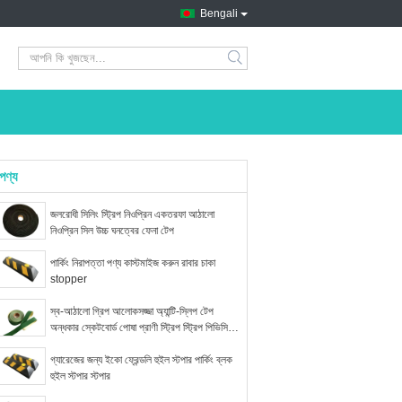
Bengali
search
পণ্য
জলরোধী সিলিং স্ট্রিপ নিওপ্রিন একতরফা আঠালো
নিওপ্রিন সিল উচ্চ ঘনত্বের ফেনা টেপ
পার্কিং নিরাপত্তা পণ্য কাস্টমাইজ করুন রাবার চাকা
stopper
স্ব-আঠালো গ্রিপ আলোকসজ্জা অ্যান্টি-স্লিপ টেপ
অন্ধকার স্কেটবোর্ড পোষা প্রাণী স্ট্রিপ স্ট্রিপ পিভিসি
টেপ
গ্যারেজের জন্য ইকো ফ্রেন্ডলি হুইল স্টপার পার্কিং ব্লক
হুইল স্টপার স্টপার