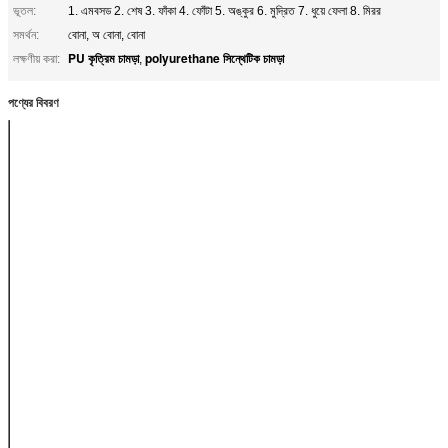
ভূতল:
1. এমবসড 2. শেষ 3. ফাঁকা 4. ফোঁটা 5. অঙ্কুর 6. মুদ্রিত 7. ধুয়ে ফেলা 8. মিরর
সমর্থন:
বোনা, অ বোনা, বোনা
PU কৃত্রিম চামড়া
polyurethane সিন্থেটিক চামড়া
লক্ষণীয় করা:
,
পণ্যের বিবরণ
পণ্যের নাম
Pu কৃত্রিম চামড়া
প্রস্থ
140cm সর্বোচ্চ
বেধ
0.8 মিমি-1.5 মিমি বা
আপনার প্রয়োজন পর্যন্ত
প্যাটার্ন
1. এমবসড 2. শেষ 3.
ফাঁকা 4. ফোঁটা 5. অঙ্কুর
6. মুদ্রিত 7. ধুয়ে ফেলা
8. মিরর
সমর্থন
বোনা, অ বোনা, বোনা
রঙ
গ্রাহকদের প্রয়োজন
মেটাতে রং পরিবর্তন করা
যায় এবং জেনুইন চামড়া রং
খুব ভাল সাথে মেলে
পারেন।
ব্যবহার
সোফা, পশম, চেয়ার,