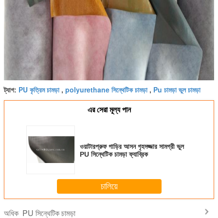
PU কৃত্রিম চামড়া
polyurethane সিন্থেটিক চামড়া
Pu চামড়া ভুল চামড়া
ট্যাগ:
,
,
এর সেরা মূল্য পান
ওয়াটারপ্রুফ গাড়ির আসন গৃহসজ্জার সামগ্রী ভুল
PU সিন্থেটিক চামড়া ফ্যাব্রিক
চালিয়ে
PU সিন্থেটিক চামড়া
অধিক