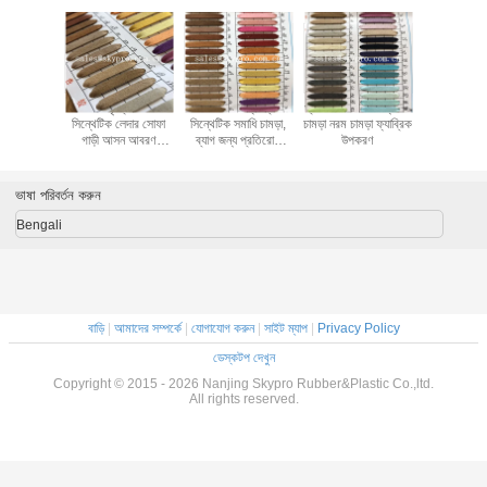
ুদ্রের চামড়া
পিভিসি কৃত্রিম PU
সোফা লেদার ফ্যাব্রিক
প্রতিরোধী PU সিন্থেটিক
মাইক্রোফাইবা
মবসড নকশা
সিন্থেটিক লেদার সোফা
সিন্থেটিক সমাধি চামড়া,
চামড়া নরম চামড়া ফ্যাব্রিক
100% পু চামড়
ুত্বপূর্ণ
গাড়ী আসন আবরণ
ব্যাগ জন্য প্রতিরোধী
উপকরণ
গ্লাভস কার 
নাগালের / SGS
পিভিসি চামড়া পরেন
আস্তরণের
সার্টিফিকেশন
ভাষা পরিবর্তন করুন
Bengali
বাড়ি
|
আমাদের সম্পর্কে
|
যোগাযোগ করুন
|
সাইট ম্যাপ
|
Privacy Policy
ডেস্কটপ দেখুন
Copyright © 2015 - 2026 Nanjing Skypro Rubber&Plastic Co.,ltd.
All rights reserved.