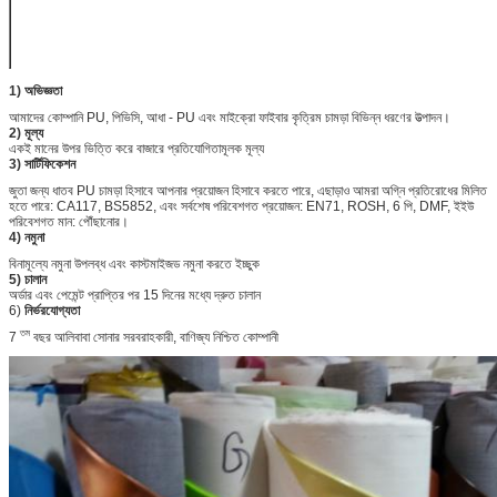
ব্যাকিং <15 পিপিএম)
BS5852 / CA117
EN71
1) অভিজ্ঞতা
আমাদের কোম্পানি PU, পিভিসি, আধা - PU এবং মাইক্রো ফাইবার কৃত্রিম চামড়া বিভিন্ন ধরণের উত্পাদন।
2) মূল্য
একই মানের উপর ভিত্তি করে বাজারে প্রতিযোগিতামূলক মূল্য
3) সার্টিফিকেশন
জুতা জন্য ধাতব PU চামড়া হিসাবে আপনার প্রয়োজন হিসাবে করতে পারে, এছাড়াও আমরা অগ্নি প্রতিরোধের মিলিত
হতে পারে: CA117, BS5852, এবং সর্বশেষ পরিবেশগত প্রয়োজন: EN71, ROSH, 6 পি, DMF, ইইউ
পরিবেশগত মান: পৌঁছানোর।
4) নমুনা
বিনামূল্যে নমুনা উপলব্ধ এবং কাস্টমাইজড নমুনা করতে ইচ্ছুক
5) চালান
অর্ডার এবং পেমেন্ট প্রাপ্তির পর 15 দিনের মধ্যে দ্রুত চালান
6)
নির্ভরযোগ্যতা
তম
7
বছর আলিবাবা সোনার সরবরাহকারী, বাণিজ্য নিশ্চিত কোম্পানী