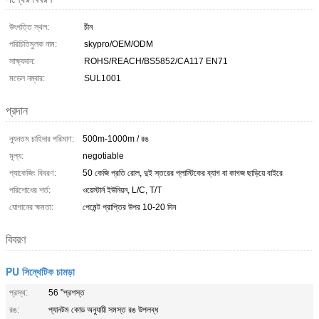
উৎপত্তি স্থল:
চীন
পরিচিতিমুলক নাম:
skypro/OEM/ODM
সাক্ষ্যদান:
ROHS/REACH/BS5852/CA117 EN71
মডেল নম্বার:
SUL1001
প্রদান
ন্যূনতম চাহিদার পরিমাণ:
500m-1000m / রঙ
মূল্য:
negotiable
প্যাকেজিং বিবরণ:
50 কেজি প্রতি রোল, দুই স্তরের প্লাস্টিকের ব্যাগ বা কাগজ ছাড়িয়ে বাইরে
পরিশোধের শর্ত:
ওয়েস্টার্ন ইউনিয়ন, L/C, T/T
যোগানের ক্ষমতা:
পেমেন্ট প্রাপ্তির উপর 10-20 দিন
বিবরণ
PU সিন্থেটিক চামড়া
প্রস্থ:
56 "প্রশস্ত
রঙ:
প্যানটম কোড অনুযায়ী সমস্ত রঙ উপলব্ধ