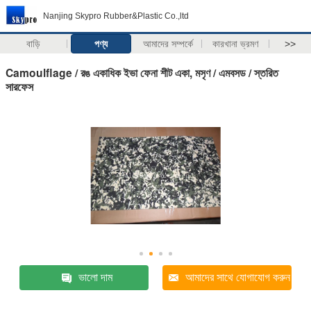
Nanjing Skypro Rubber&Plastic Co.,ltd
বাড়ি
পণ্য
আমাদের সম্পর্কে
কারখানা ভ্রমণ
>>
Camoulflage / রঙ একাধিক ইভা ফেনা শীট একা, মসৃণ / এমবসড / স্তরিত
সারফেস
ভালো দাম
আমাদের সাথে যোগাযোগ করুন