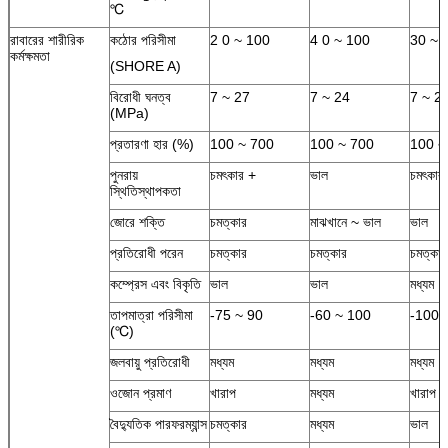
℃
রাবারের শারীরিক
কঠোর পরিসীমা
2 0 ~ 100
4 0 ~ 100
30 ~ 
কর্মক্ষমতা
(SHORE A)
বিরোধী ঘনত্ব
7 ~ 27
7 ~ 24
7 ~ 2
(MPa)
প্রতারণা হার (%)
100 ~ 700
100 ~ 700
100 ~
পুনরায়
চমৎকার +
ভাল
চমৎকার
স্থিতিস্থাপকতা
জোরে শক্তি
চমত্কার
মাঝখানে ~ ভাল
ভাল
প্রতিরোধী পরেন
চমত্কার
চমত্কার
চমত্কার
কম্প্রেস এবং বিকৃতি
ভাল
ভাল
মধ্যম
তাপমাত্রা পরিসীমা
-75 ~ 90
-60 ~ 100
-100 
(℃)
জলবায়ু প্রতিরোধী
মধ্যম
মধ্যম
মধ্যম
ওজোন প্রমাণ
খারাপ
মধ্যম
খারাপ
বৈদ্যুতিক পারফরম্যান্স
চমত্কার
মধ্যম
ভাল