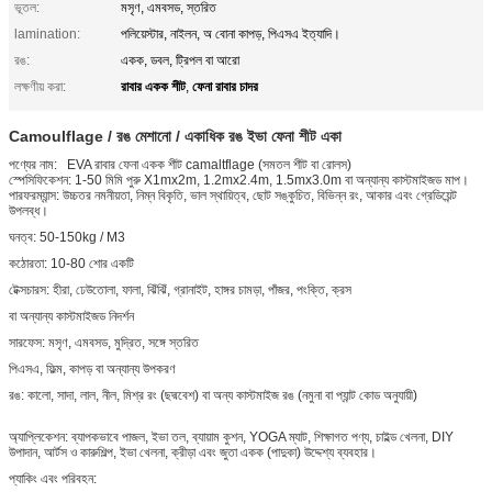
ভূতল:
মসৃণ, এমবসড, স্তরিত
lamination:
পলিয়েস্টার, নাইলন, অ বোনা কাপড়, পিএসএ ইত্যাদি।
রঙ:
একক, ডবল, ট্রিপল বা আরো
রাবার একক শীট
ফেনা রাবার চাদর
লক্ষণীয় করা:
,
Camoulflage / রঙ মেশানো / একাধিক রঙ ইভা ফেনা শীট একা
পণ্যের নাম:
EVA রাবার ফেনা একক শীট camaltflage (সমতল শীট বা রোলস)
স্পেসিফিকেশন: 1-50 মিমি পুরু X1mx2m, 1.2mx2.4m, 1.5mx3.0m বা অন্যান্য কাস্টমাইজড মাপ।
পারফরম্যান্স: উচ্চতর নমনীয়তা, নিম্ন বিকৃতি, ভাল স্থায়িত্ব, ছোট সঙ্কুচিত, বিভিন্ন রং, আকার এবং গ্রেডিয়েন্ট
উপলব্ধ।
ঘনত্ব: 50-150kg / M3
কঠোরতা: 10-80 শোর একটি
টেক্সচারস: হীরা, ঢেউতোলা, ফালা, ঝিঁঝিঁ, গ্রানাইট, হাঙ্গর চামড়া, পাঁজর, পংক্তি, ক্রস
বা অন্যান্য কাস্টমাইজড নিদর্শন
সারফেস: মসৃণ, এমবসড, মুদ্রিত, সঙ্গে স্তরিত
পিএসএ, ফিল্ম, কাপড় বা অন্যান্য উপকরণ
রঙ: কালো, সাদা, লাল, নীল, মিশ্র রং (ছদ্মবেশ) বা অন্য কাস্টমাইজ রঙ (নমুনা বা প্যান্ট কোড অনুযায়ী)
অ্যাপ্লিকেশন: ব্যাপকভাবে পাজল, ইভা তল, ব্যায়াম কুশন, YOGA ম্যাট, শিক্ষাগত পণ্য, চাইল্ড খেলনা, DIY
উপাদান, আর্টস ও কারুশিল্প, ইভা খেলনা, ক্রীড়া এবং জুতা একক (পাদুকা) উদ্দেশ্য ব্যবহার।
প্যাকিং এবং পরিবহন: