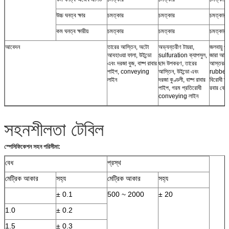
উচ্চ ঘনত্ব ক্ষার
চমত্কার
চমত্কার
চমত্কার
কম ঘনত্ব ক্ষারীয়
চমত্কার
চমত্কার
চমত্কার
আবেদন
তারের আস্তিন, অটো
অভ্যন্তরীণ টায়রা,
জলবায়ু প
আবহাওয়া ফালা, উইন্ডো
sulfuration ক্যাপসুল,
জারা আবর
এবং দরজা বুজ, বাষ্প রাবার
ছাদ উপকরণ, তারের
আস্তরণের
পাইপ, conveying
আস্তিন, উইন্ডো এবং
rubberi
লাইন
দরজা কুণ্ডলী, বাষ্প রাবার
বিরোধী ক্ষ
পাইপ, গরম প্রতিরোধী
রবার বেল
conveying লাইন
সহনশীলতা টেবিল
স্পেসিফিকেশন সহন পরিসীমা:
বেধ
প্রস্থ
মেট্রিক আকার
সহ্য
মেট্রিক আকার
সহ্য
± 0.1
500 ~ 2000
± 20
1.0
± 0.2
1.5
± 0.3