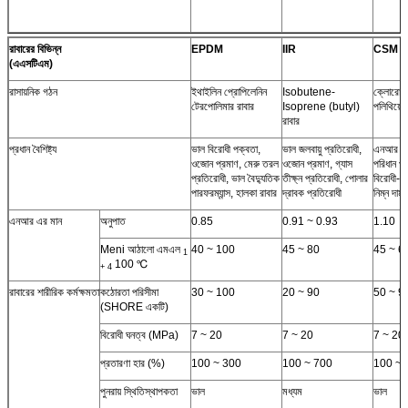
রাবারের বিভিন্ন
EPDM
IIR
CSM
(এএসটিএম)
রাসায়নিক গঠন
ইথাইলিন প্রোপিলেনিন
Isobutene-
ক্লোরোস
টেরপোলিমার রাবার
Isoprene (butyl)
পলিথিয়েল
রাবার
প্রধান বৈশিষ্ট্য
ভাল বিরোধী পক্বতা,
ভাল জলবায়ু প্রতিরোধী,
এনআর তুল
ওজোন প্রমাণ, মেরু তরল
ওজোন প্রমাণ, গ্যাস
পরিধান প
প্রতিরোধী, ভাল বৈদ্যুতিক
তীক্ষ্ন প্রতিরোধী, পোলার
বিরোধী-প
পারফরম্যান্স, হালকা রাবার
দ্রাবক প্রতিরোধী
নিম্ন দাম
এনআর এর মান
অনুপাত
0.85
0.91 ~ 0.93
1.10
Meni আঠালো এমএল
40 ~ 100
45 ~ 80
45 ~ 6
1
100 ℃
+ 4
রাবারের শারীরিক কর্মক্ষমতা
কঠোরতা পরিসীমা
30 ~ 100
20 ~ 90
50 ~ 9
(SHORE একটি)
বিরোধী ঘনত্ব (MPa)
7 ~ 20
7 ~ 20
7 ~ 20
প্রতারণা হার (%)
100 ~ 300
100 ~ 700
100 ~ 
পুনরায় স্থিতিস্থাপকতা
ভাল
মধ্যম
ভাল