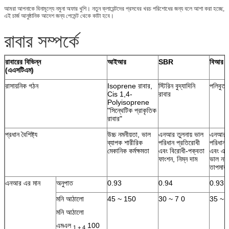
আমরা আপনাকে বিনামূল্যে নমুনা অফার খুশি। নতুন ক্লায়েন্টদের প্রসবের খরচ পরিশোধের জন্য বলে আশা করা হচ্ছে,
এই চার্জ আনুষ্ঠানিক আদেশ জন্য পেমেন্ট থেকে কাটা হবে।
রাবার সম্পর্কে
রাবারের বিভিন্ন
আইআর
SBR
বিআর
(এএসটিএম)
রাসায়নিক গঠন
Isoprene রাবার,
স্টিরিন বুদ্যাদিনি
পলিবুতা
Cis 1,4-
রাবার
Polyisoprene
"সিন্থেটিক প্রাকৃতিক
রাবার"
প্রধান বৈশিষ্ট্য
উচ্চ নমনীয়তা, ভাল
এনআর তুলনায় ভাল
এনআর স
ব্যাপক শারীরিক
পরিধান প্রতিরোধী
পরিধান 
মেকানিক কর্মক্ষমতা
এবং বিরোধী-পক্বতা
এবং এন
ফাংশন, নিম্ন দাম
ভাল নমন
তাপমাত্
এনআর এর মান
অনুপাত
0.93
0.94
0.93
মনি আঠালো
45 ~ 150
30 ~ 7 0
35 ~ 
মনি আঠালো
এমএল
100
1 + 4