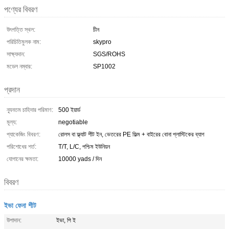
পণ্যের বিবরণ
উৎপত্তি স্থল:
চীন
পরিচিতিমুলক নাম:
skypro
সাক্ষ্যদান:
SGS/ROHS
মডেল নম্বার:
SP1002
প্রদান
ন্যূনতম চাহিদার পরিমাণ:
500 ইয়ার্ড
মূল্য:
negotiable
প্যাকেজিং বিবরণ:
রোলস বা ফ্ল্যাট শীট ইন, ভেতরের PE ফিল্ম + বাইরের বোনা প্লাস্টিকের ব্যাগ
পরিশোধের শর্ত:
T/T, L/C, পশ্চিম ইউনিয়ন
যোগানের ক্ষমতা:
10000 yads / দিন
বিবরণ
ইভা ফেনা শীট
উপাদান:
ইভা, পি ই