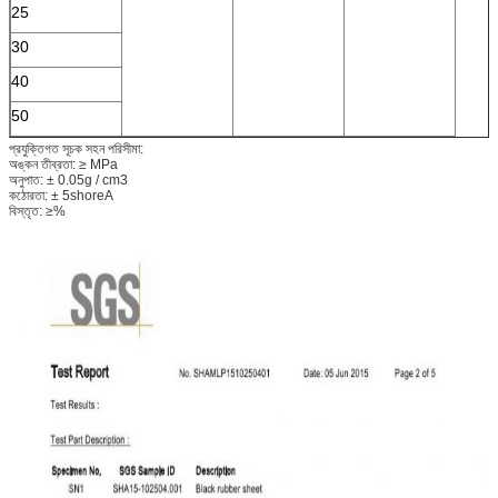
25
30
40
50
প্রযুক্তিগত সূচক সহন পরিসীমা:
অঙ্কন তীব্রতা: ≥ MPa
অনুপাত: ± 0.05g / cm3
কঠোরতা: ± 5shoreA
বিস্তৃত: ≥%