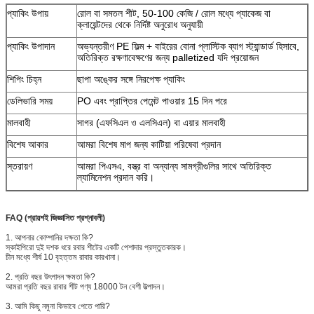
প্যাকিং উপায়
রোল বা সমতল শীট, 50-100 কেজি / রোল মধ্যে প্যাকেজ বা
ক্লায়েন্টদের থেকে নির্দিষ্ট অনুরোধ অনুযায়ী
প্যাকিং উপাদান
অভ্যন্তরীণ PE ফিল্ম + বাইরের বোনা প্লাস্টিক ব্যাগ স্ট্যান্ডার্ড হিসাবে,
অতিরিক্ত রক্ষণাবেক্ষণের জন্য palletized যদি প্রয়োজন
শিপিং চিহ্ন
ছাপা অঙ্কের সঙ্গে নিরপেক্ষ প্যাকিং
ডেলিভারি সময়
PO এবং প্রাপ্তির পেমেন্ট পাওয়ার 15 দিন পরে
মালবাহী
সাগর (এফসিএল ও এলসিএল) বা এয়ার মালবাহী
বিশেষ আকার
আমরা বিশেষ মাপ জন্য কাটিয়া পরিষেবা প্রদান
স্তরায়ণ
আমরা পিএসএ, বস্ত্র বা অন্যান্য সামগ্রীগুলির সাথে অতিরিক্ত
ল্যামিনেশন প্রদান করি।
FAQ (প্রায়শই জিজ্ঞাসিত প্রশ্নাবলী)
1. আপনার কোম্পানির দক্ষতা কি?
স্কাইপিরো দুই দশক ধরে রবার শীটের একটি পেশাদার প্রস্তুতকারক।
চীন মধ্যে শীর্ষ 10 বৃহত্তম রাবার কারখানা।
2. প্রতি বছর উৎপাদন ক্ষমতা কি?
আমরা প্রতি বছর রাবার শীট পণ্য 18000 টন বেশী উত্পাদন।
3. আমি কিছু নমুনা কিভাবে পেতে পারি?