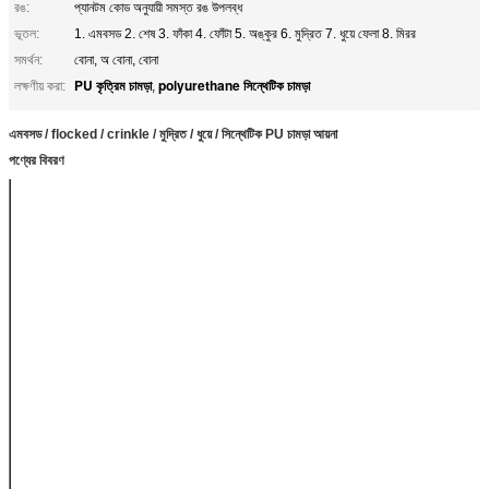
রঙ:
প্যানটম কোড অনুযায়ী সমস্ত রঙ উপলব্ধ
ভূতল:
1. এমবসড 2. শেষ 3. ফাঁকা 4. ফোঁটা 5. অঙ্কুর 6. মুদ্রিত 7. ধুয়ে ফেলা 8. মিরর
সমর্থন:
বোনা, অ বোনা, বোনা
PU কৃত্রিম চামড়া
polyurethane সিন্থেটিক চামড়া
লক্ষণীয় করা:
,
এমবসড / flocked / crinkle / মুদ্রিত / ধুয়ে / সিন্থেটিক PU চামড়া আয়না
পণ্যের বিবরণ
পণ্যের নাম
Pu কৃত্রিম চামড়া
প্রস্থ
140cm সর্বোচ্চ
বেধ
0.8 মিমি-1.5 মিমি বা
আপনার প্রয়োজন পর্যন্ত
প্যাটার্ন
1. এমবসড 2. শেষ 3.
ফাঁকা 4. ফোঁটা 5. অঙ্কুর
6. মুদ্রিত 7. ধুয়ে ফেলা
8. মিরর
সমর্থন
বোনা, অ বোনা, বোনা
রঙ
গ্রাহকদের প্রয়োজন
মেটাতে রং পরিবর্তন করা
যায় এবং জেনুইন চামড়া রং
খুব ভাল সাথে মেলে