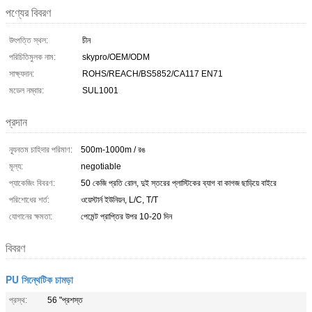
পণ্যের বিবরণ
উৎপত্তি স্থল:
চীন
পরিচিতিমুলক নাম:
skypro/OEM/ODM
সাক্ষ্যদান:
ROHS/REACH/BS5852/CA117 EN71
মডেল নম্বার:
SUL1001
প্রদান
ন্যূনতম চাহিদার পরিমাণ:
500m-1000m / রঙ
মূল্য:
negotiable
প্যাকেজিং বিবরণ:
50 কেজি প্রতি রোল, দুই স্তরের প্লাস্টিকের ব্যাগ বা কাগজ ছাড়িয়ে বাইরে
পরিশোধের শর্ত:
ওয়েস্টার্ন ইউনিয়ন, L/C, T/T
যোগানের ক্ষমতা:
পেমেন্ট প্রাপ্তির উপর 10-20 দিন
বিবরণ
PU সিন্থেটিক চামড়া
প্রস্থ:
56 "প্রশস্ত