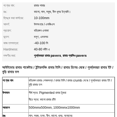
পণ্যের নাম:
রাবার পাযার
রঙ:
কালো, লাল, সবুজ, নীল ধূসর ইত্যাদি।
ব্লিঙ্ক করা কার্সরের:
10-100mm
আদর্শ:
উপসংহার / এসজিএস
প্রয়োগ:
বহিরঙ্গন এলাকা
ভূতল:
মসৃণ, এমবসড
কাজ তাপমাত্রা:
-40-100 সি
Hardness:
40-80 কাঁটা এ
পুনর্ব্যবহৃত রাবার pavers
রাবার প্যাসিও pavers
লক্ষণীয় করা:
,
আউটডোর রাবার পাকেটার / ইন্টারলকিং রাবার টালি / রাবার চিপের মেঝে / পুনর্ব্যবহৃত রাবার ইট /
নুড়ি রাবার তল
পণ্যের নাম
বহিরঙ্গন রাবার পেষকদন্ত / রাবার টালি / রাবার crumb মেঝে / পুনর্ব্যবহৃত রাবার ইট /
নুড়ি রাবার তল
উপাদান
শীর্ষ স্তর: Pigmented রাবার টুকরা
নীচে স্তর: কালো রাবার চাঁটা
আয়তন
500mmx500mm, 1000mmx1000mm
রঙ
লাল, সবুজ, হলুদ, নীল, কালো, ধূসর, অন্যদের