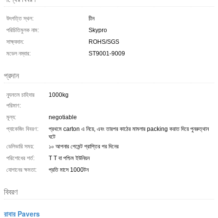
উৎপত্তি স্থল:
চীন
পরিচিতিমুলক নাম:
Skypro
সাক্ষ্যদান:
ROHS/SGS
মডেল নম্বার:
ST9001-9009
প্রদান
ন্যূনতম চাহিদার
1000kg
পরিমাণ:
মূল্য:
negotiable
প্যাকেজিং বিবরণ:
প্রথমে carton এ নিয়ে, এবং তারপর কাঠের মামলার packing করাত দিয়ে পুনরুত্থান
ঘটে
ডেলিভারি সময়:
১০ আপনার পেমেন্ট প্রাপ্তির পর দিনের
পরিশোধের শর্ত:
T T বা পশ্চিম ইউনিয়ন
যোগানের ক্ষমতা:
প্রতি মাসে 1000টন
বিবরণ
রাবার Pavers