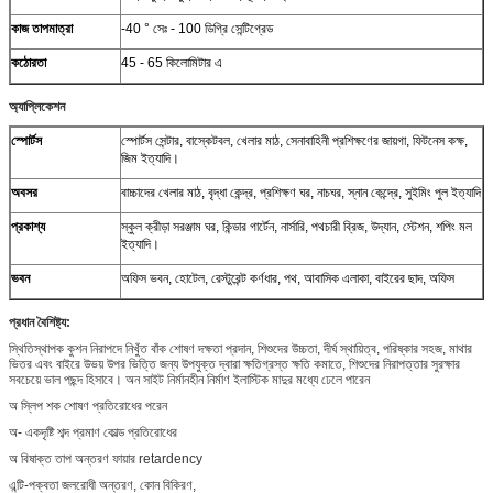
কাজ তাপমাত্রা
-40 ° সেঃ - 100 ডিগ্রি সেন্টিগ্রেড
কঠোরতা
45 - 65 কিলোমিটার এ
অ্যাপ্লিকেশন
স্পোর্টস
স্পোর্টস সেন্টার, বাস্কেটবল, খেলার মাঠ, সেনাবাহিনী প্রশিক্ষণের জায়গা, ফিটনেস কক্ষ,
জিম ইত্যাদি।
অবসর
বাচ্চাদের খেলার মাঠ, বৃদ্ধা কেন্দ্র, প্রশিক্ষণ ঘর, নাচঘর, স্নান কেন্দ্রে, সুইমিং পুল ইত্যাদি
প্রকাশ্য
স্কুল ক্রীড়া সরঞ্জাম ঘর, কিন্ডার গার্টেন, নার্সারি, পথচারী ব্রিজ, উদ্যান, স্টেশন, শপিং মল
ইত্যাদি।
ভবন
অফিস ভবন, হোটেল, রেস্টুরেন্ট কর্ণধার, পথ, আবাসিক এলাকা, বাইরের ছাদ, অফিস
প্রধান বৈশিষ্ট্য:
স্থিতিস্থাপক কুশন নিরাপদে নিখুঁত বাঁক শোষণ দক্ষতা প্রদান, শিশুদের উচ্চতা, দীর্ঘ স্থায়িত্ব, পরিষ্কার সহজ, মাথার
ভিতর এবং বাইরে উভয় উপর ভিত্তি জন্য উপযুক্ত দ্বারা ক্ষতিগ্রস্ত ক্ষতি কমাতে, শিশুদের নিরাপত্তার সুরক্ষার
সবচেয়ে ভাল পছন্দ হিসাবে। অন ​​সাইট নির্মানহীন নির্মাণ ইলাস্টিক মাদুর মধ্যে ঢেলে পারেন
অ স্লিপ শক শোষণ প্রতিরোধের পরেন
অ- একদৃষ্টি শব্দ প্রমাণ কোল্ড প্রতিরোধের
অ বিষাক্ত তাপ অন্তরণ ফায়ার retardency
এন্টি-পক্বতা জলরোধী অন্তরণ, কোন বিকিরণ,