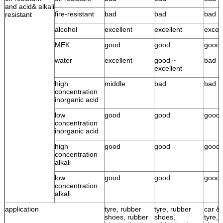
and acid& alkali
fire-resistant
bad
bad
bad
resistant
alcohol
excellent
excellent
excell
MEK
good
good
good
water
excellent
good ~
bad
excellent
high
middle
bad
bad
concentration
inorganic acid
low
good
good
good
concentration
inorganic acid
high
good
good
good
concentration
alkali
low
good
good
good
concentration
alkali
application
tyre, rubber
tyre, rubber
car & 
shoes, rubber
shoes,
tyre, 