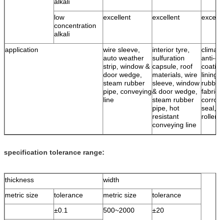
alkali
low
excellent
excellent
excell
concentration
alkali
application
wire sleeve,
interior tyre,
climat
auto weather
sulfuration
anti-c
strip, window &
capsule, roof
coatin
door wedge,
materials, wire
lining
steam rubber
sleeve, window
rubbe
pipe, conveying
& door wedge,
fabric
line
steam rubber
corro
pipe, hot
seal, 
resistant
roller
conveying line
specification tolerance range:
thickness
width
metric size
tolerance
metric size
tolerance
±0.1
500~2000
±20