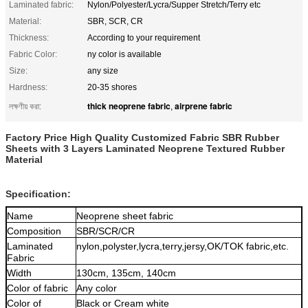
Laminated fabric:
Nylon/Polyester/Lycra/Supper Stretch/Terry etc
Material:
SBR, SCR, CR
Thickness:
According to your requirement
Fabric Color:
ny color is available
Size:
any size
Hardness:
20-35 shores
thick neoprene fabric
airprene fabric
লক্ষণীয় করা:
,
Factory Price High Quality Customized Fabric SBR Rubber
Sheets with 3 Layers Laminated Neoprene Textured Rubber
Material
Specification:
Name
Neoprene sheet fabric
Composition
SBR
/SCR/CR
Laminated
nylon,poly
ster
,lycra,terry,jersy
,OK/TOK fabric,etc.
Fabric
Width
130cm, 135cm, 140cm
Color
of fabric
Any color
Color of
Black or Cream white