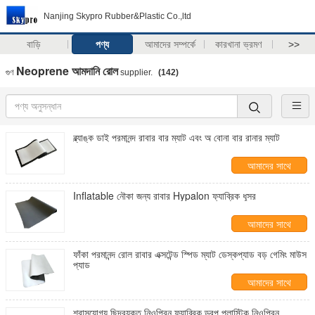
Nanjing Skypro Rubber&Plastic Co.,ltd
বাড়ি
পণ্য
আমাদের সম্পর্কে
কারখানা ভ্রমণ
>>
Neoprene আমদানি রোল
গুণ
supplier.
(142)
ব্ল্যাঙ্ক ডাই পরমানন্দ রাবার বার ম্যাট এবং অ বোনা বার রানার ম্যাট
আমাদের সাথে
যোগাযোগ করুন
Inflatable নৌকা জন্য রাবার Hypalon ফ্যাব্রিক ধূসর
আমাদের সাথে
যোগাযোগ করুন
ফাঁকা পরমানন্দ রোল রাবার এক্সটেন্ড স্পিড ম্যাট ডেস্কপ্যাড বড় গেমিং মাউস
প্যাড
আমাদের সাথে
যোগাযোগ করুন
শ্বাসযোগ্য ছিদ্রযুক্ত নিওপ্রিন ফ্যাব্রিক ড্রপ প্লাস্টিক নিওপ্রিন